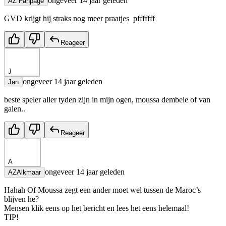
ongeveer 14 jaar geleden
AZ Fanpage
GVD krijgt hij straks nog meer praatjes pfffffff
Reageer
J
ongeveer 14 jaar geleden
Jan
beste speler aller tyden zijn in mijn ogen, moussa dembele of van
galen..
Reageer
A
ongeveer 14 jaar geleden
AZAlkmaar
Hahah Of Moussa zegt een ander moet wel tussen de Maroc’s
blijven he?
Mensen klik eens op het bericht en lees het eens helemaal!
TIP!