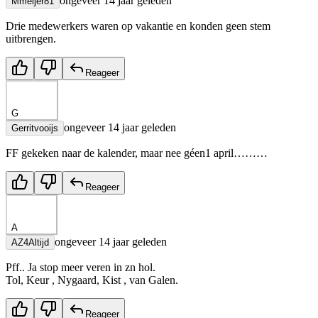
ongeveer 14 jaar geleden
Mmeijer81
Drie medewerkers waren op vakantie en konden geen stem
uitbrengen.
Reageer
G
ongeveer 14 jaar geleden
Gerritvooijs
FF gekeken naar de kalender, maar nee géen1 april………
Reageer
A
ongeveer 14 jaar geleden
AZ4Altijd
Pff.. Ja stop meer veren in zn hol.
Tol, Keur , Nygaard, Kist , van Galen.
Reageer