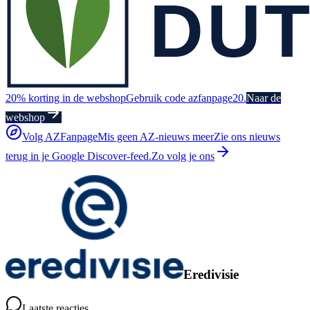
20% korting in de webshop
Gebruik code azfanpage20.
Naar de
webshop
Volg AZFanpage
Mis geen AZ-nieuws meer
Zie ons nieuws
terug in je Google Discover-feed.
Zo volg je ons
Eredivisie
Laatste reacties