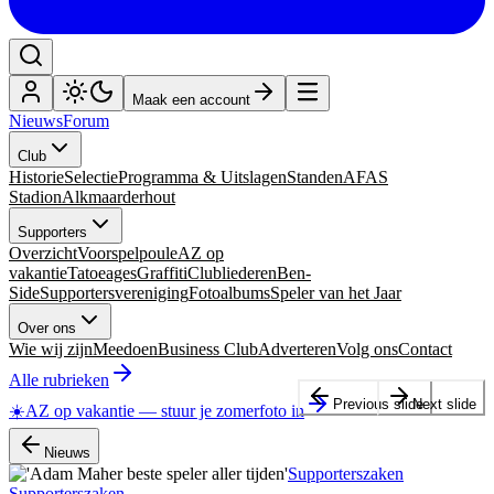
Maak een account
Nieuws
Forum
Club
Historie
Selectie
Programma & Uitslagen
Standen
AFAS
Stadion
Alkmaarderhout
Supporters
Overzicht
Voorspelpoule
AZ op
vakantie
Tatoeages
Graffiti
Clubliederen
Ben-
Side
Supportersvereniging
Fotoalbums
Speler van het Jaar
Over ons
Wie wij zijn
Meedoen
Business Club
Adverteren
Volg ons
Contact
Alle rubrieken
Previous slide
Next slide
☀️
AZ op vakantie
—
stuur je zomerfoto in
Nieuws
Supporterszaken
Supporterszaken