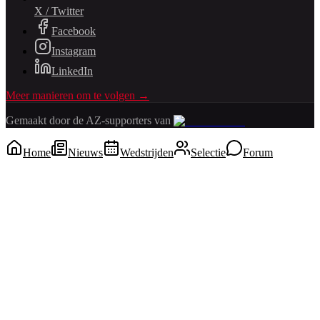
X / Twitter
Facebook
Instagram
LinkedIn
Meer manieren om te volgen →
Gemaakt door de AZ-supporters van
Home
Nieuws
Wedstrijden
Selectie
Forum