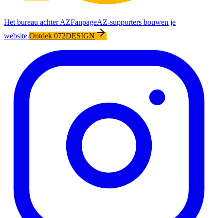
Het bureau achter AZFanpage
AZ-supporters bouwen je
website.
Ontdek 072DESIGN