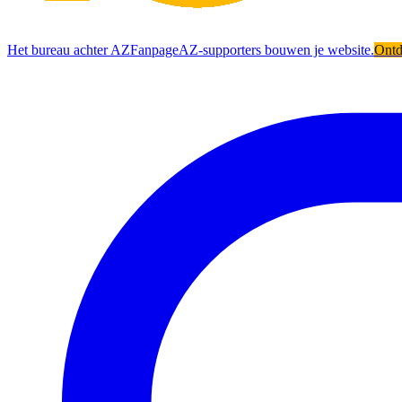
Het bureau achter AZFanpage
AZ-supporters bouwen je website.
Ont