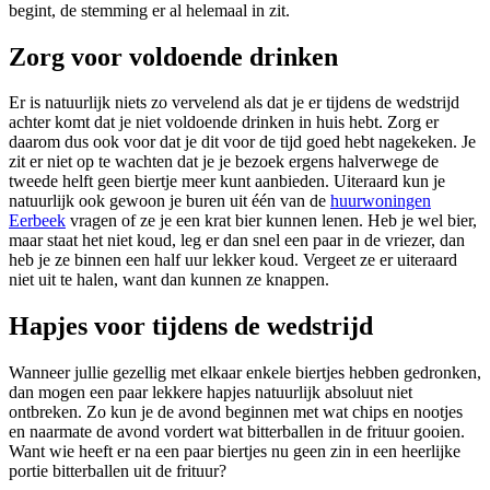
begint, de stemming er al helemaal in zit.
Zorg voor voldoende drinken
Er is natuurlijk niets zo vervelend als dat je er tijdens de wedstrijd
achter komt dat je niet voldoende drinken in huis hebt. Zorg er
daarom dus ook voor dat je dit voor de tijd goed hebt nagekeken. Je
zit er niet op te wachten dat je je bezoek ergens halverwege de
tweede helft geen biertje meer kunt aanbieden. Uiteraard kun je
natuurlijk ook gewoon je buren uit één van de
huurwoningen
Eerbeek
vragen of ze je een krat bier kunnen lenen. Heb je wel bier,
maar staat het niet koud, leg er dan snel een paar in de vriezer, dan
heb je ze binnen een half uur lekker koud. Vergeet ze er uiteraard
niet uit te halen, want dan kunnen ze knappen.
Hapjes voor tijdens de wedstrijd
Wanneer jullie gezellig met elkaar enkele biertjes hebben gedronken,
dan mogen een paar lekkere hapjes natuurlijk absoluut niet
ontbreken. Zo kun je de avond beginnen met wat chips en nootjes
en naarmate de avond vordert wat bitterballen in de frituur gooien.
Want wie heeft er na een paar biertjes nu geen zin in een heerlijke
portie bitterballen uit de frituur?