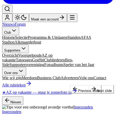
Maak een account
Nieuws
Forum
Club
Historie
Selectie
Programma & Uitslagen
Standen
AFAS
Stadion
Alkmaarderhout
Supporters
Overzicht
Voorspelpoule
AZ op
vakantie
Tatoeages
Graffiti
Clubliederen
Ben-
Side
Supportersvereniging
Fotoalbums
Speler van het Jaar
Over ons
Wie wij zijn
Meedoen
Business Club
Adverteren
Volg ons
Contact
Alle rubrieken
Previous slide
Next slide
☀️
AZ op vakantie
—
stuur je zomerfoto in
Nieuws
Ingezonden
Ingezonden