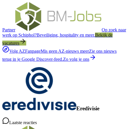
Partner
Op zoek naar
werk op Schiphol?
Beveiliging, hospitality en meer.
Bekijk de
vacatures
Volg AZFanpage
Mis geen AZ-nieuws meer
Zie ons nieuws
terug in je Google Discover-feed.
Zo volg je ons
Eredivisie
Laatste reacties