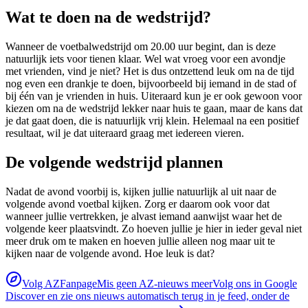
Wat te doen na de wedstrijd?
Wanneer de voetbalwedstrijd om 20.00 uur begint, dan is deze
natuurlijk iets voor tienen klaar. Wel wat vroeg voor een avondje
met vrienden, vind je niet? Het is dus ontzettend leuk om na de tijd
nog even een drankje te doen, bijvoorbeeld bij iemand in de stad of
bij één van je vrienden in huis. Uiteraard kun je er ook gewoon voor
kiezen om na de wedstrijd lekker naar huis te gaan, maar de kans dat
je dat gaat doen, die is natuurlijk vrij klein. Helemaal na een positief
resultaat, wil je dat uiteraard graag met iedereen vieren.
De volgende wedstrijd plannen
Nadat de avond voorbij is, kijken jullie natuurlijk al uit naar de
volgende avond voetbal kijken. Zorg er daarom ook voor dat
wanneer jullie vertrekken, je alvast iemand aanwijst waar het de
volgende keer plaatsvindt. Zo hoeven jullie je hier in ieder geval niet
meer druk om te maken en hoeven jullie alleen nog maar uit te
kijken naar de volgende avond. Hoe leuk is dat?
Volg AZFanpage
Mis geen AZ-nieuws meer
Volg ons in Google
Discover en zie ons nieuws automatisch terug in je feed, onder de