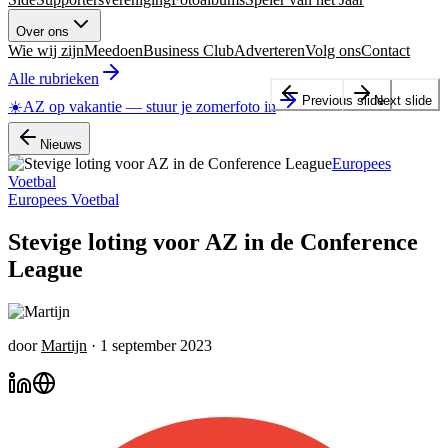
Over ons
Wie wij zijn
Meedoen
Business Club
Adverteren
Volg ons
Contact
Alle rubrieken
Previous slide
Next slide
☀️
AZ op vakantie
—
stuur je zomerfoto in
Nieuws
Europees
Voetbal
Europees Voetbal
Stevige loting voor AZ in de Conference
League
door
Martijn
·
1 september 2023