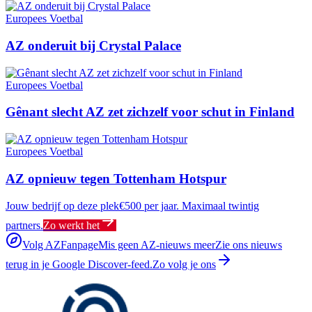
Europees Voetbal
AZ onderuit bij Crystal Palace
Europees Voetbal
Gênant slecht AZ zet zichzelf voor schut in Finland
Europees Voetbal
AZ opnieuw tegen Tottenham Hotspur
Jouw bedrijf op deze plek
€500 per jaar. Maximaal twintig
partners.
Zo werkt het
Volg AZFanpage
Mis geen AZ-nieuws meer
Zie ons nieuws
terug in je Google Discover-feed.
Zo volg je ons