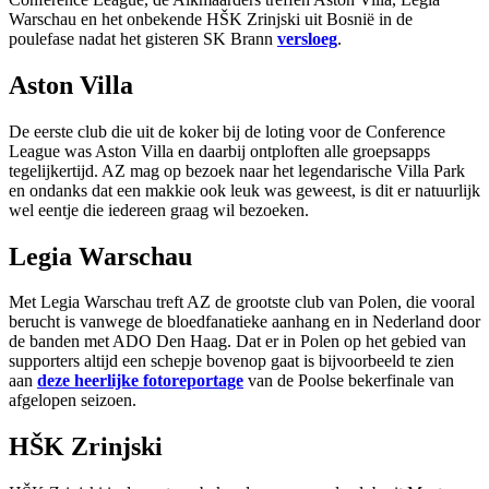
Warschau en het onbekende HŠK Zrinjski uit Bosnië in de
poulefase nadat het gisteren SK Brann
versloeg
.
Aston Villa
De eerste club die uit de koker bij de loting voor de Conference
League was Aston Villa en daarbij ontploften alle groepsapps
tegelijkertijd. AZ mag op bezoek naar het legendarische Villa Park
en ondanks dat een makkie ook leuk was geweest, is dit er natuurlijk
wel eentje die iedereen graag wil bezoeken.
Legia Warschau
Met Legia Warschau treft AZ de grootste club van Polen, die vooral
berucht is vanwege de bloedfanatieke aanhang en in Nederland door
de banden met ADO Den Haag. Dat er in Polen op het gebied van
supporters altijd een schepje bovenop gaat is bijvoorbeeld te zien
aan
deze heerlijke fotoreportage
van de Poolse bekerfinale van
afgelopen seizoen.
HŠK Zrinjski