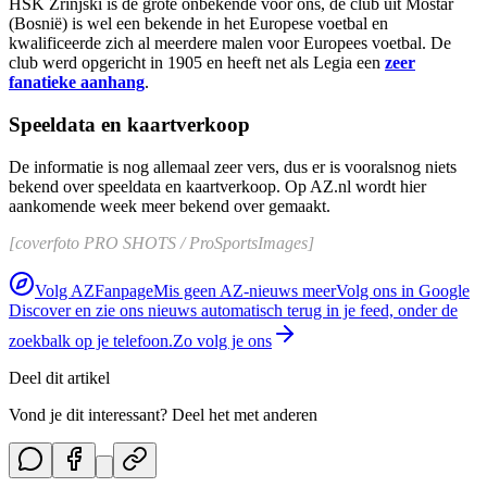
HŠK Zrinjski is de grote onbekende voor ons, de club uit Mostar
(Bosnië) is wel een bekende in het Europese voetbal en
kwalificeerde zich al meerdere malen voor Europees voetbal. De
club werd opgericht in 1905 en heeft net als Legia een
zeer
fanatieke aanhang
.
Speeldata en kaartverkoop
De informatie is nog allemaal zeer vers, dus er is vooralsnog niets
bekend over speeldata en kaartverkoop. Op AZ.nl wordt hier
aankomende week meer bekend over gemaakt.
[coverfoto PRO SHOTS / ProSportsImages]
Volg AZFanpage
Mis geen AZ-nieuws meer
Volg ons in Google
Discover en zie ons nieuws automatisch terug in je feed, onder de
zoekbalk op je telefoon.
Zo volg je ons
Deel dit artikel
Vond je dit interessant? Deel het met anderen