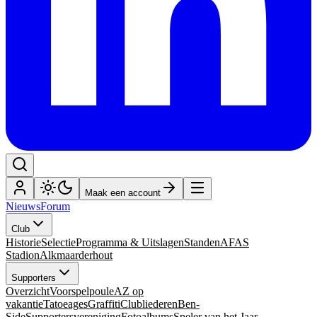
Maak een account
Nieuws
Forum
Club
Historie
Selectie
Programma & Uitslagen
Standen
AFAS
Stadion
Alkmaarderhout
Supporters
Overzicht
Voorspelpoule
AZ op
vakantie
Tatoeages
Graffiti
Clubliederen
Ben-
Side
Supportersvereniging
Fotoalbums
Speler van het Jaar