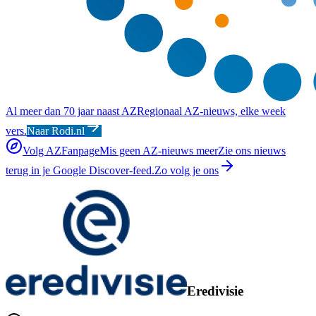
Al meer dan 70 jaar naast AZ
Regionaal AZ-nieuws, elke week
vers.
Naar Rodi.nl
Volg AZFanpage
Mis geen AZ-nieuws meer
Zie ons nieuws
terug in je Google Discover-feed.
Zo volg je ons
Eredivisie