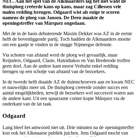
NEC. Aan het spel van de Alkmaarders lag het niet want de
thuisploeg creëerde kans op kans, maar zag Cillessen vele
malen redding brengen. Odgaard wist als enige te scoren
namens de ploeg van Jansen. De Deen maakte de
openingstreffer van Márquez ongedaan.
Met de in de basis debuterende Maxim Dekker was AZ in de eerste
helft de bovenliggende partij. Toch hadden de Alkmaarders moeite
om een gaatje te vinden in de stugge Nijmeegse defensie.
Via schoten van afstand werd de ploeg wel gevaarlijk, maar
Reijnders, Odgaard, Clasie, Hatzidiakos en Van Brederode troffen
geen doel. Aan de andere kant moest Verhulst enkel redding
brengen op een schotje van afstand van de bezoekers.
In de tweede helft draaide AZ de duimschroeven aan en kwam NEC
er nauwelijks meer uit. De thuisploeg creëerde zonder succes een
aantal mogelijkheden, terwijl de bezoekers wel succesvol waren aan
de andere kant. Uit een spaarzame corner kopte Márquez via de
onderkant van de lat raak.
Odgaard
Lang bleef het antwoord niet uit. Drie minuten na de openingstreffer
kon ook het Alkmaarse publiek juichen. Jens Odgaard mocht van