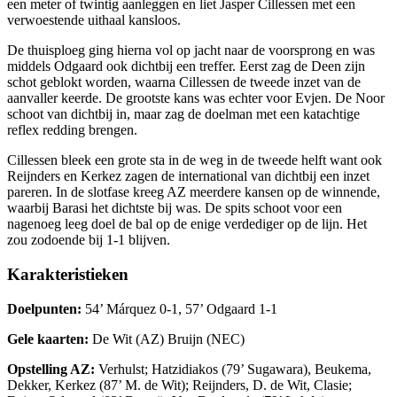
een meter of twintig aanleggen en liet Jasper Cillessen met een
verwoestende uithaal kansloos.
De thuisploeg ging hierna vol op jacht naar de voorsprong en was
middels Odgaard ook dichtbij een treffer. Eerst zag de Deen zijn
schot geblokt worden, waarna Cillessen de tweede inzet van de
aanvaller keerde. De grootste kans was echter voor Evjen. De Noor
schoot van dichtbij in, maar zag de doelman met een katachtige
reflex redding brengen.
Cillessen bleek een grote sta in de weg in de tweede helft want ook
Reijnders en Kerkez zagen de international van dichtbij een inzet
pareren. In de slotfase kreeg AZ meerdere kansen op de winnende,
waarbij Barasi het dichtste bij was. De spits schoot voor een
nagenoeg leeg doel de bal op de enige verdediger op de lijn. Het
zou zodoende bij 1-1 blijven.
Karakteristieken
Doelpunten:
54’ Márquez 0-1, 57’ Odgaard 1-1
Gele kaarten:
De Wit (AZ) Bruijn (NEC)
Opstelling AZ:
Verhulst; Hatzidiakos (79’ Sugawara), Beukema,
Dekker, Kerkez (87’ M. de Wit); Reijnders, D. de Wit, Clasie;