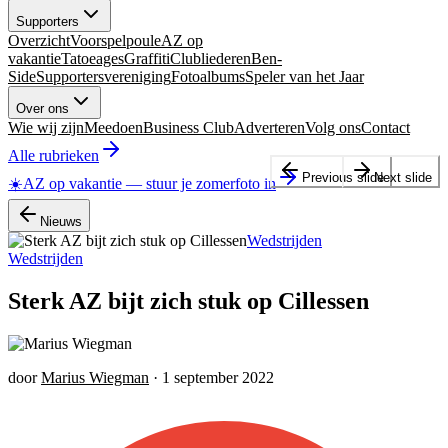
Supporters
Overzicht
Voorspelpoule
AZ op
vakantie
Tatoeages
Graffiti
Clubliederen
Ben-
Side
Supportersvereniging
Fotoalbums
Speler van het Jaar
Over ons
Wie wij zijn
Meedoen
Business Club
Adverteren
Volg ons
Contact
Alle rubrieken
Previous slide
Next slide
☀️
AZ op vakantie
—
stuur je zomerfoto in
Nieuws
Wedstrijden
Wedstrijden
Sterk AZ bijt zich stuk op Cillessen
door
Marius Wiegman
·
1 september 2022