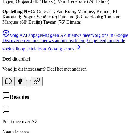
Evjen, Odgaard (83’ Barasi), Van Brederode (79’ Lahdo)
Opstelling NEC:
Cillessen; Van Rooij, Márquez, Kramer, El
Karouani; Proper, Schöne (c) Duelund (83’ Verdonk); Tannane,
Marques (68’ Bruijn) Tavsan (76’ Dimata)
Volg AZFanpage
Mis geen AZ-nieuws meer
Volg ons in Google
Discover en zie ons nieuws automatisch terug in je feed, onder de
zoekbalk op je telefoon.
Zo volg je ons
Deel dit artikel
Vond je dit interessant? Deel het met anderen
Reacties
Praat mee over AZ
Naam