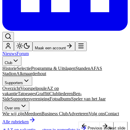
Maak een account
Nieuws
Forum
Club
Historie
Selectie
Programma & Uitslagen
Standen
AFAS
Stadion
Alkmaarderhout
Supporters
Overzicht
Voorspelpoule
AZ op
vakantie
Tatoeages
Graffiti
Clubliederen
Ben-
Side
Supportersvereniging
Fotoalbums
Speler van het Jaar
Over ons
Wie wij zijn
Meedoen
Business Club
Adverteren
Volg ons
Contact
Alle rubrieken
Previous slide
Next slide
☀️
AZ op vakantie
—
stuur je zomerfoto in