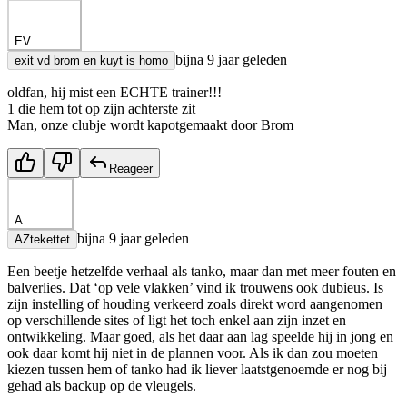
EV
bijna 9 jaar geleden
exit vd brom en kuyt is homo
oldfan, hij mist een ECHTE trainer!!!
1 die hem tot op zijn achterste zit
Man, onze clubje wordt kapotgemaakt door Brom
Reageer
A
bijna 9 jaar geleden
AZtekettet
Een beetje hetzelfde verhaal als tanko, maar dan met meer fouten en
balverlies. Dat ‘op vele vlakken’ vind ik trouwens ook dubieus. Is
zijn instelling of houding verkeerd zoals direkt word aangenomen
op verschillende sites of ligt het toch enkel aan zijn inzet en
ontwikkeling. Maar goed, als het daar aan lag speelde hij in jong en
ook daar komt hij niet in de plannen voor. Als ik dan zou moeten
kiezen tussen hem of tanko had ik liever laatstgenoemde er nog bij
gehad als backup op de vleugels.