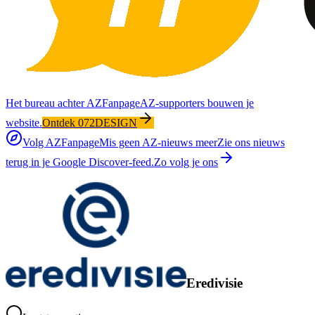
Het bureau achter AZFanpage
AZ-supporters bouwen je
website.
Ontdek 072DESIGN
Volg AZFanpage
Mis geen AZ-nieuws meer
Zie ons nieuws
terug in je Google Discover-feed.
Zo volg je ons
Eredivisie