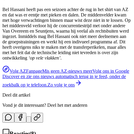
Bel Hassani heeft pas een seizoen achter de rug in het shirt van AZ
en dat was er eentje met pieken en dalen. De middenvelder kwam
met hoge verwachtingen binnen maar wist deze niet in te lossen. Op
het middenveld verloor hij de concurrentiestrijd met onder andere
Van Overeem en Seuntjens, waarna hij veelal als rechtsbuiten werd
ingezet. Inmiddels mag Bel Hassani ook niet meer deelnemen aan
de groepstrainingen en werkt hij een indivueel programma af. Dit
heeft overigens niks te maken met de transferperikelen, maar alles
met het feit dat de technische leiding niet tevreden is over zijn
ontwikkeling
‘op vele vlakken’
.
Volg AZFanpage
Mis geen AZ-nieuws meer
Volg ons in Google
Discover en zie ons nieuws automatisch terug in je feed, onder de
zoekbalk op je telefoon.
Zo volg je ons
Deel dit artikel
Vond je dit interessant? Deel het met anderen
Reacties
(
8
)