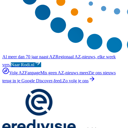
Al meer dan 70 jaar naast AZ
Regionaal AZ-nieuws, elke week
vers.
Naar Rodi.nl
Volg AZFanpage
Mis geen AZ-nieuws meer
Zie ons nieuws
terug in je Google Discover-feed.
Zo volg je ons