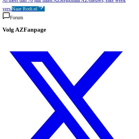
Al meer dan 70 jaar naast AZ
Regionaal AZ-nieuws, elke week
vers.
Naar Rodi.nl
Forum
Volg AZFanpage