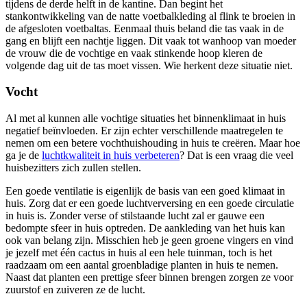
tijdens de derde helft in de kantine. Dan begint het
stankontwikkeling van de natte voetbalkleding al flink te broeien in
de afgesloten voetbaltas. Eenmaal thuis beland die tas vaak in de
gang en blijft een nachtje liggen. Dit vaak tot wanhoop van moeder
de vrouw die de vochtige en vaak stinkende hoop kleren de
volgende dag uit de tas moet vissen. Wie herkent deze situatie niet.
Vocht
Al met al kunnen alle vochtige situaties het binnenklimaat in huis
negatief beïnvloeden. Er zijn echter verschillende maatregelen te
nemen om een betere vochthuishouding in huis te creëren. Maar hoe
ga je de
luchtkwaliteit in huis verbeteren
? Dat is een vraag die veel
huisbezitters zich zullen stellen.
Een goede ventilatie is eigenlijk de basis van een goed klimaat in
huis. Zorg dat er een goede luchtverversing en een goede circulatie
in huis is. Zonder verse of stilstaande lucht zal er gauwe een
bedompte sfeer in huis optreden. De aankleding van het huis kan
ook van belang zijn. Misschien heb je geen groene vingers en vind
je jezelf met één cactus in huis al een hele tuinman, toch is het
raadzaam om een aantal groenbladige planten in huis te nemen.
Naast dat planten een prettige sfeer binnen brengen zorgen ze voor
zuurstof en zuiveren ze de lucht.