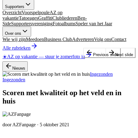
Supporters
Overzicht
Voorspelpoule
AZ op
vakantie
Tatoeages
Graffiti
Clubliederen
Ben-
Side
Supportersvereniging
Fotoalbums
Speler van het Jaar
Over ons
Wie wij zijn
Meedoen
Business Club
Adverteren
Volg ons
Contact
Alle rubrieken
Previous slide
Next slide
☀️
AZ op vakantie
—
stuur je zomerfoto in
Nieuws
Ingezonden
Ingezonden
Scoren met kwaliteit op het veld en in
huis
door
AZFanpage
·
5 oktober 2021