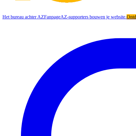
Het bureau achter AZFanpage
AZ-supporters bouwen je website.
Ont