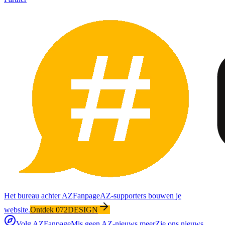
Het bureau achter AZFanpage
AZ-supporters bouwen je
website.
Ontdek 072DESIGN
Volg AZFanpage
Mis geen AZ-nieuws meer
Zie ons nieuws