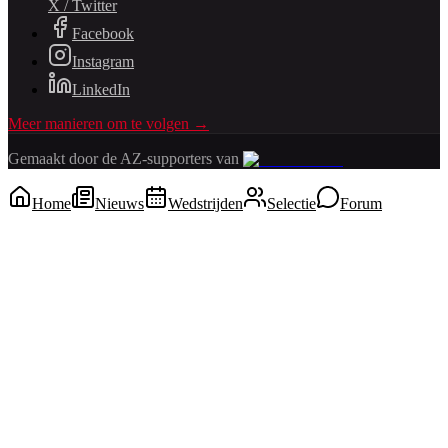
X / Twitter
Facebook
Instagram
LinkedIn
Meer manieren om te volgen →
Gemaakt door de AZ-supporters van
Home
Nieuws
Wedstrijden
Selectie
Forum