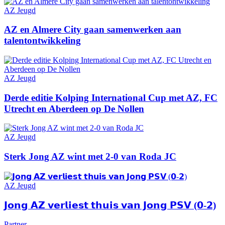
AZ Jeugd
AZ en Almere City gaan samenwerken aan
talentontwikkeling
AZ Jeugd
Derde editie Kolping International Cup met AZ, FC
Utrecht en Aberdeen op De Nollen
AZ Jeugd
Sterk Jong AZ wint met 2-0 van Roda JC
AZ Jeugd
𝗝𝗼𝗻𝗴 𝗔𝗭 𝘃𝗲𝗿𝗹𝗶𝗲𝘀𝘁 𝘁𝗵𝘂𝗶𝘀 𝘃𝗮𝗻 𝗝𝗼𝗻𝗴 𝗣𝗦𝗩 (𝟬-𝟮)
Partner