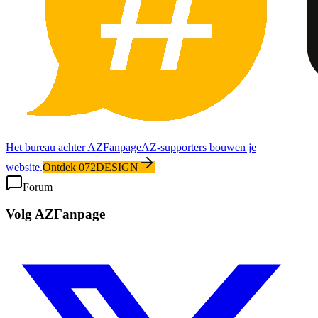
Het bureau achter AZFanpage
AZ-supporters bouwen je
website.
Ontdek 072DESIGN
Forum
Volg AZFanpage