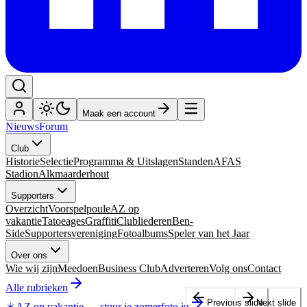
Maak een account
Nieuws
Forum
Club
Historie
Selectie
Programma & Uitslagen
Standen
AFAS
Stadion
Alkmaarderhout
Supporters
Overzicht
Voorspelpoule
AZ op
vakantie
Tatoeages
Graffiti
Clubliederen
Ben-
Side
Supportersvereniging
Fotoalbums
Speler van het Jaar
Over ons
Wie wij zijn
Meedoen
Business Club
Adverteren
Volg ons
Contact
Alle rubrieken
Previous slide
Next slide
☀️
AZ op vakantie
—
stuur je zomerfoto in