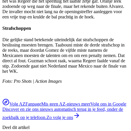
het was Regeer die het speeltuig het laatste zetje gaf. Oranje leek
zodoende op weg naar de finale, maar het rekende buiten Alvarez.
De invaller mocht niet lang na de openingstreffer aanleggen voor
een vrije trap en krulde de bal prachtig in de hoek.
Strafschoppen
Die gelijke stand betekende uiteindelijk dat strafschoppen de
beslissing moesten brengen. Taabouni miste de derde strafschop in
de reeks, maar doordat Gomez de vijfde miste namens de
Mexicanen moesten de talenten om en om een penalty nemen. Dat
direct al fout. Guzman schoot raak, waarna Regeer faalde vanaf de
stip. Zodoende gaat niet Nederland maar Mexico naar de finale van
het WK.
Foto: Pro Shots | Action Images
Volg AZFanpage
Mis geen AZ-nieuws meer
Volg ons in Google
Discover en zie ons nieuws automatisch terug in je feed, onder de
zoekbalk op je telefoon.
Zo volg je ons
Deel dit artikel