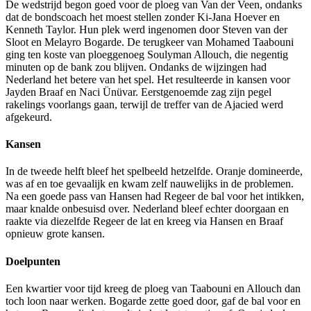
De wedstrijd begon goed voor de ploeg van Van der Veen, ondanks
dat de bondscoach het moest stellen zonder Ki-Jana Hoever en
Kenneth Taylor. Hun plek werd ingenomen door Steven van der
Sloot en Melayro Bogarde. De terugkeer van Mohamed Taabouni
ging ten koste van ploeggenoeg Soulyman Allouch, die negentig
minuten op de bank zou blijven. Ondanks de wijzingen had
Nederland het betere van het spel. Het resulteerde in kansen voor
Jayden Braaf en Naci Ünüvar. Eerstgenoemde zag zijn pegel
rakelings voorlangs gaan, terwijl de treffer van de Ajacied werd
afgekeurd.
Kansen
In de tweede helft bleef het spelbeeld hetzelfde. Oranje domineerde,
was af en toe gevaalijk en kwam zelf nauwelijks in de problemen.
Na een goede pass van Hansen had Regeer de bal voor het intikken,
maar knalde onbesuisd over. Nederland bleef echter doorgaan en
raakte via diezelfde Regeer de lat en kreeg via Hansen en Braaf
opnieuw grote kansen.
Doelpunten
Een kwartier voor tijd kreeg de ploeg van Taabouni en Allouch dan
toch loon naar werken. Bogarde zette goed door, gaf de bal voor en