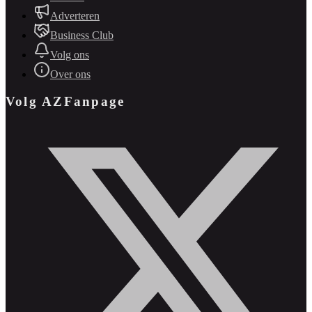
Adverteren
Business Club
Volg ons
Over ons
Volg AZFanpage