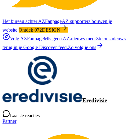
Het bureau achter AZFanpage
AZ-supporters bouwen je
website.
Ontdek 072DESIGN
Volg AZFanpage
Mis geen AZ-nieuws meer
Zie ons nieuws
terug in je Google Discover-feed.
Zo volg je ons
Eredivisie
Laatste reacties
Partner