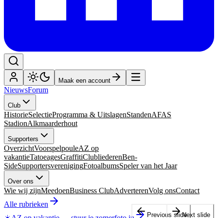
Maak een account
Nieuws
Forum
Club
Historie
Selectie
Programma & Uitslagen
Standen
AFAS
Stadion
Alkmaarderhout
Supporters
Overzicht
Voorspelpoule
AZ op
vakantie
Tatoeages
Graffiti
Clubliederen
Ben-
Side
Supportersvereniging
Fotoalbums
Speler van het Jaar
Over ons
Wie wij zijn
Meedoen
Business Club
Adverteren
Volg ons
Contact
Alle rubrieken
Previous slide
Next slide
☀️
AZ op vakantie
—
stuur je zomerfoto in