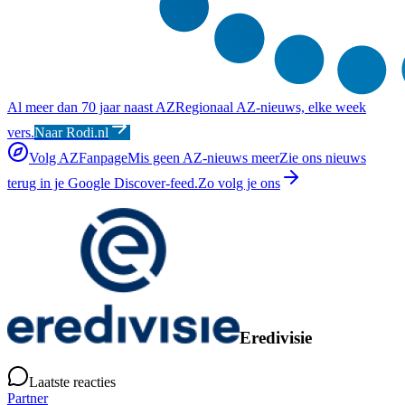
Al meer dan 70 jaar naast AZ
Regionaal AZ-nieuws, elke week
vers.
Naar Rodi.nl
Volg AZFanpage
Mis geen AZ-nieuws meer
Zie ons nieuws
terug in je Google Discover-feed.
Zo volg je ons
Eredivisie
Laatste reacties
Partner