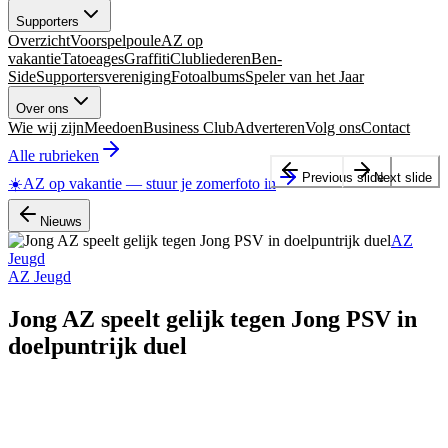
Supporters
Overzicht
Voorspelpoule
AZ op
vakantie
Tatoeages
Graffiti
Clubliederen
Ben-
Side
Supportersvereniging
Fotoalbums
Speler van het Jaar
Over ons
Wie wij zijn
Meedoen
Business Club
Adverteren
Volg ons
Contact
Alle rubrieken
Previous slide
Next slide
☀️
AZ op vakantie
—
stuur je zomerfoto in
Nieuws
AZ
Jeugd
AZ Jeugd
Jong AZ speelt gelijk tegen Jong PSV in
doelpuntrijk duel