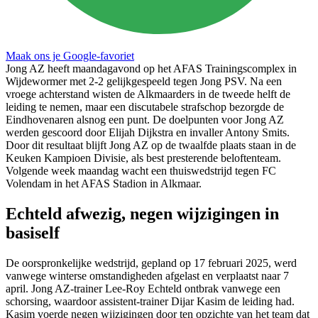
Maak ons je Google-favoriet
Jong AZ heeft maandagavond op het AFAS Trainingscomplex in
Wijdewormer met 2-2 gelijkgespeeld tegen Jong PSV. Na een
vroege achterstand wisten de Alkmaarders in de tweede helft de
leiding te nemen, maar een discutabele strafschop bezorgde de
Eindhovenaren alsnog een punt. De doelpunten voor Jong AZ
werden gescoord door Elijah Dijkstra en invaller Antony Smits.
Door dit resultaat blijft Jong AZ op de twaalfde plaats staan in de
Keuken Kampioen Divisie, als best presterende beloftenteam.
Volgende week maandag wacht een thuiswedstrijd tegen FC
Volendam in het AFAS Stadion in Alkmaar.​
Echteld afwezig, negen wijzigingen in
basiself
De oorspronkelijke wedstrijd, gepland op 17 februari 2025, werd
vanwege winterse omstandigheden afgelast en verplaatst naar 7
april. Jong AZ-trainer Lee-Roy Echteld ontbrak vanwege een
schorsing, waardoor assistent-trainer Dijar Kasim de leiding had.
Kasim voerde negen wijzigingen door ten opzichte van het team dat