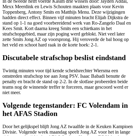
In de tweede helft voerde Kasim drie wissels door: Jayden Addai,
Mexx Meerdink en Lewis Schouten maakten plaats voor Kevin
Toppenberg, Antony Smits en Matthijs Menu. Deze wijzigingen
hadden direct effect. Binnen vijf minuten bracht Elijah Dijkstra de
stand op 1-1 na goed voorbereidend werk van Ro-Zangelo Daal en
Kees Smit. Kort daarna kreeg Smits een schietkans in het
strafschopgebied, maar zijn poging werd geblokt. Niet veel later
zette Smits Jong AZ op voorsprong. Hij veroverde de bal hoog op
het veld en schoot hard raak in de korte hoek: 2-1.​
Discutabele strafschop beslist eindstand
Twintig minuten voor tijd kende scheidsrechter Wiersma een
omstreden strafschop toe aan Jong PSV. Isaac Babadi benutte de
penalty en bracht de stand op 2-2. In de slotfase probeerden beide
teams nog de winnende treffer te forceren, maar gescoord werd er
niet meer.
Volgende tegenstander: FC Volendam in
het AFAS Stadion
Door het gelijkspel blijft Jong AZ twaalfde in de Keuken Kampioen
Divisie. Volgende week maandag speelt Jong AZ voor het in lange