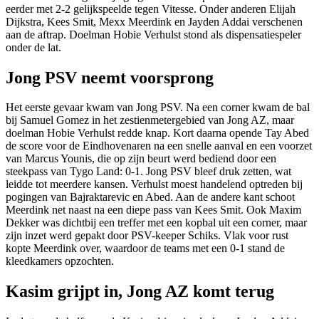
eerder met 2-2 gelijkspeelde tegen Vitesse. Onder anderen Elijah
Dijkstra, Kees Smit, Mexx Meerdink en Jayden Addai verschenen
aan de aftrap. Doelman Hobie Verhulst stond als dispensatiespeler
onder de lat.​
Jong PSV neemt voorsprong
Het eerste gevaar kwam van Jong PSV. Na een corner kwam de bal
bij Samuel Gomez in het zestienmetergebied van Jong AZ, maar
doelman Hobie Verhulst redde knap. Kort daarna opende Tay Abed
de score voor de Eindhovenaren na een snelle aanval en een voorzet
van Marcus Younis, die op zijn beurt werd bediend door een
steekpass van Tygo Land: 0-1. Jong PSV bleef druk zetten, wat
leidde tot meerdere kansen. Verhulst moest handelend optreden bij
pogingen van Bajraktarevic en Abed. Aan de andere kant schoot
Meerdink net naast na een diepe pass van Kees Smit. Ook Maxim
Dekker was dichtbij een treffer met een kopbal uit een corner, maar
zijn inzet werd gepakt door PSV-keeper Schiks. Vlak voor rust
kopte Meerdink over, waardoor de teams met een 0-1 stand de
kleedkamers opzochten.​
Kasim grijpt in, Jong AZ komt terug