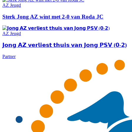
AZ Jeugd
Sterk Jong AZ wint met 2-0 van Roda JC
AZ Jeugd
𝗝𝗼𝗻𝗴 𝗔𝗭 𝘃𝗲𝗿𝗹𝗶𝗲𝘀𝘁 𝘁𝗵𝘂𝗶𝘀 𝘃𝗮𝗻 𝗝𝗼𝗻𝗴 𝗣𝗦𝗩 (𝟬-𝟮)
Partner