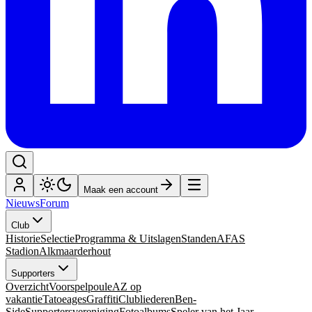
Maak een account
Nieuws
Forum
Club
Historie
Selectie
Programma & Uitslagen
Standen
AFAS
Stadion
Alkmaarderhout
Supporters
Overzicht
Voorspelpoule
AZ op
vakantie
Tatoeages
Graffiti
Clubliederen
Ben-
Side
Supportersvereniging
Fotoalbums
Speler van het Jaar