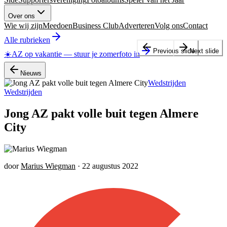
Over ons
Wie wij zijn
Meedoen
Business Club
Adverteren
Volg ons
Contact
Alle rubrieken
Previous slide
Next slide
☀️
AZ op vakantie
—
stuur je zomerfoto in
Nieuws
Wedstrijden
Wedstrijden
Jong AZ pakt volle buit tegen Almere
City
door
Marius Wiegman
·
22 augustus 2022