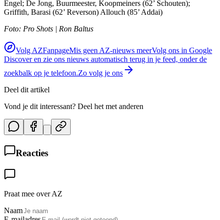
Engel; De Jong, Buurmeester, Koopmeiners (62’ Schouten);
Griffith, Barasi (62’ Reverson) Allouch (85’ Addai)
Foto: Pro Shots | Ron Baltus
Volg AZFanpage
Mis geen AZ-nieuws meer
Volg ons in Google
Discover en zie ons nieuws automatisch terug in je feed, onder de
zoekbalk op je telefoon.
Zo volg je ons
Deel dit artikel
Vond je dit interessant? Deel het met anderen
Reacties
Praat mee over AZ
Naam
E-mailadres