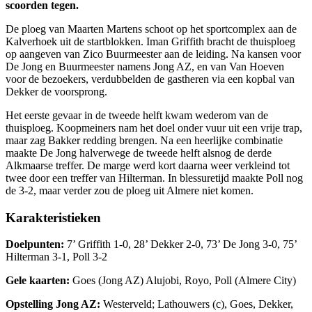
scoorden tegen.
De ploeg van Maarten Martens schoot op het sportcomplex aan de
Kalverhoek uit de startblokken. Iman Griffith bracht de thuisploeg
op aangeven van Zico Buurmeester aan de leiding. Na kansen voor
De Jong en Buurmeester namens Jong AZ, en van Van Hoeven
voor de bezoekers, verdubbelden de gastheren via een kopbal van
Dekker de voorsprong.
Het eerste gevaar in de tweede helft kwam wederom van de
thuisploeg. Koopmeiners nam het doel onder vuur uit een vrije trap,
maar zag Bakker redding brengen. Na een heerlijke combinatie
maakte De Jong halverwege de tweede helft alsnog de derde
Alkmaarse treffer. De marge werd kort daarna weer verkleind tot
twee door een treffer van Hilterman. In blessuretijd maakte Poll nog
de 3-2, maar verder zou de ploeg uit Almere niet komen.
Karakteristieken
Doelpunten:
7’ Griffith 1-0, 28’ Dekker 2-0, 73’ De Jong 3-0, 75’
Hilterman 3-1, Poll 3-2
Gele kaarten:
Goes (Jong AZ) Alujobi, Royo, Poll (Almere City)
Opstelling Jong AZ:
Westerveld; Lathouwers (c), Goes, Dekker,