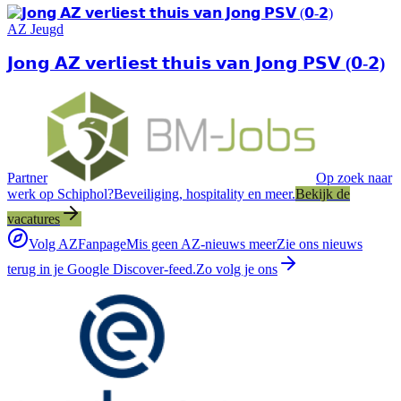
AZ Jeugd
𝗝𝗼𝗻𝗴 𝗔𝗭 𝘃𝗲𝗿𝗹𝗶𝗲𝘀𝘁 𝘁𝗵𝘂𝗶𝘀 𝘃𝗮𝗻 𝗝𝗼𝗻𝗴 𝗣𝗦𝗩 (𝟬-𝟮)
Partner
Op zoek naar
werk op Schiphol?
Beveiliging, hospitality en meer.
Bekijk de
vacatures
Volg AZFanpage
Mis geen AZ-nieuws meer
Zie ons nieuws
terug in je Google Discover-feed.
Zo volg je ons