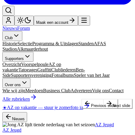
Maak een account
Nieuws
Forum
Club
Historie
Selectie
Programma & Uitslagen
Standen
AFAS
Stadion
Alkmaarderhout
Supporters
Overzicht
Voorspelpoule
AZ op
vakantie
Tatoeages
Graffiti
Clubliederen
Ben-
Side
Supportersvereniging
Fotoalbums
Speler van het Jaar
Over ons
Wie wij zijn
Meedoen
Business Club
Adverteren
Volg ons
Contact
Alle rubrieken
Previous slide
Next slide
☀️
AZ op vakantie
—
stuur je zomerfoto in
Nieuws
AZ Jeugd
AZ Jeugd