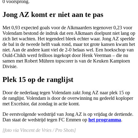
0 voorsprong.
Jong AZ komt er niet aan te pas
Met 0,93 expected goals voor de Alkmaarders tegenover 0,23 voor
Volendam bestond de indruk dat een Alkmaars doelpunt niet lang op
zich liet wachten. Het tegendeel bleek echter waar. Jong AZ speelde
de bal in de tweede helft vaak rond, maar tot grote kansen kwam het
niet. Aan de andere kant viel de 2-0 helaas wel. Een hoekschop van
Ould-Chikh werd feilloos ingekopt door Henk Veerman – die nu
samen met Robert Mühren topscorer is van de Keuken Kampioen
Divisie.
Plek 15 op de ranglijst
Door de nederlaag tegen Volendam zakt Jong AZ naar plek 15 op
de ranglijst. Volendam is door de overwinning nu gedeeld koploper
met Excelsior, dat zondag in actie komt.
De eerstvolgende wedstrijd van Jong AZ is op vrijdag de dertiende.
Dan staat de wedstrijd tegen FC Emmen op
het programma
.
[foto via Vincent de Vries / Pro Shots]