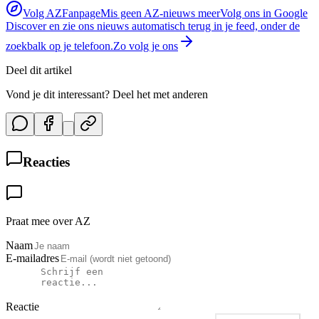
Volg AZFanpage
Mis geen AZ-nieuws meer
Volg ons in Google
Discover en zie ons nieuws automatisch terug in je feed, onder de
zoekbalk op je telefoon.
Zo volg je ons
Deel dit artikel
Vond je dit interessant? Deel het met anderen
Reacties
Praat mee over AZ
Naam
E-mailadres
Reactie