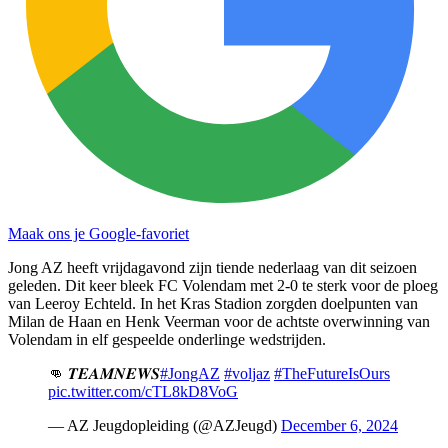
Maak ons je Google-favoriet
Jong AZ heeft vrijdagavond zijn tiende nederlaag van dit seizoen
geleden. Dit keer bleek FC Volendam met 2-0 te sterk voor de ploeg
van Leeroy Echteld. In het Kras Stadion zorgden doelpunten van
Milan de Haan en Henk Veerman voor de achtste overwinning van
Volendam in elf gespeelde onderlinge wedstrijden.
👊 𝑻𝑬𝑨𝑴𝑵𝑬𝑾𝑺
#JongAZ
#voljaz
#TheFutureIsOurs
pic.twitter.com/cTL8kD8VoG
— AZ Jeugdopleiding (@AZJeugd)
December 6, 2024