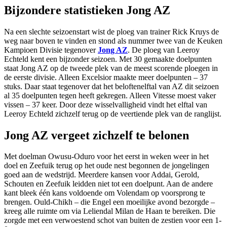
Bijzondere statistieken Jong AZ
Na een slechte seizoenstart wist de ploeg van trainer Rick Kruys de
weg naar boven te vinden en stond als nummer twee van de Keuken
Kampioen Divisie tegenover
Jong AZ
. De ploeg van Leeroy
Echteld kent een bijzonder seizoen. Met 30 gemaakte doelpunten
staat Jong AZ op de tweede plek van de meest scorende ploegen in
de eerste divisie. Alleen Excelsior maakte meer doelpunten – 37
stuks. Daar staat tegenover dat het beloftenelftal van AZ dit seizoen
al 35 doelpunten tegen heeft gekregen. Alleen Vitesse moest vaker
vissen – 37 keer. Door deze wisselvalligheid vindt het elftal van
Leeroy Echteld zichzelf terug op de veertiende plek van de ranglijst.
Jong AZ vergeet zichzelf te belonen
Met doelman Owusu-Oduro voor het eerst in weken weer in het
doel en Zeefuik terug op het oude nest begonnen de jongelingen
goed aan de wedstrijd. Meerdere kansen voor Addai, Gerold,
Schouten en Zeefuik leidden niet tot een doelpunt. Aan de andere
kant bleek één kans voldoende om Volendam op voorsprong te
brengen. Ould-Chikh – die Engel een moeilijke avond bezorgde –
kreeg alle ruimte om via Leliendal Milan de Haan te bereiken. Die
zorgde met een verwoestend schot van buiten de zestien voor een 1-