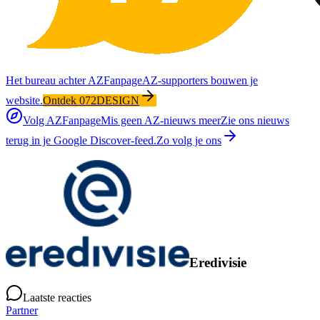
Het bureau achter AZFanpage
AZ-supporters bouwen je
website.
Ontdek 072DESIGN
Volg AZFanpage
Mis geen AZ-nieuws meer
Zie ons nieuws
terug in je Google Discover-feed.
Zo volg je ons
Eredivisie
Laatste reacties
Partner