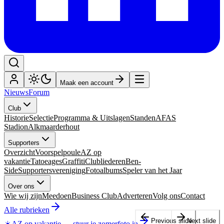
Maak een account
Nieuws
Forum
Club
Historie
Selectie
Programma & Uitslagen
Standen
AFAS
Stadion
Alkmaarderhout
Supporters
Overzicht
Voorspelpoule
AZ op
vakantie
Tatoeages
Graffiti
Clubliederen
Ben-
Side
Supportersvereniging
Fotoalbums
Speler van het Jaar
Over ons
Wie wij zijn
Meedoen
Business Club
Adverteren
Volg ons
Contact
Alle rubrieken
Previous slide
Next slide
☀️
AZ op vakantie
—
stuur je zomerfoto in