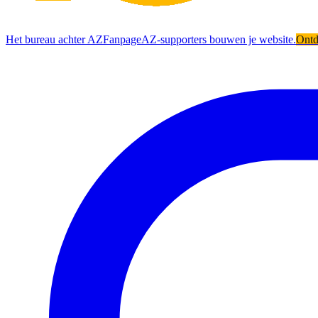
Het bureau achter AZFanpage
AZ-supporters bouwen je website.
Ont