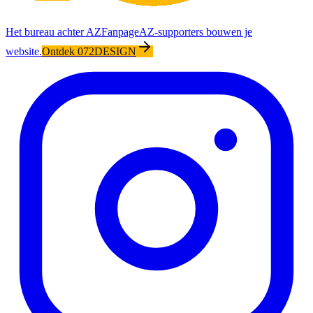
Het bureau achter AZFanpage
AZ-supporters bouwen je
website.
Ontdek 072DESIGN