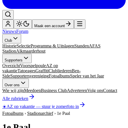
Maak een account
Nieuws
Forum
Club
Historie
Selectie
Programma & Uitslagen
Standen
AFAS
Stadion
Alkmaarderhout
Supporters
Overzicht
Voorspelpoule
AZ op
vakantie
Tatoeages
Graffiti
Clubliederen
Ben-
Side
Supportersvereniging
Fotoalbums
Speler van het Jaar
Over ons
Wie wij zijn
Meedoen
Business Club
Adverteren
Volg ons
Contact
Alle rubrieken
☀️
AZ op vakantie
—
stuur je zomerfoto in
Fotoalbums
›
Stadionarchief
›
1e Paal
1e Paal