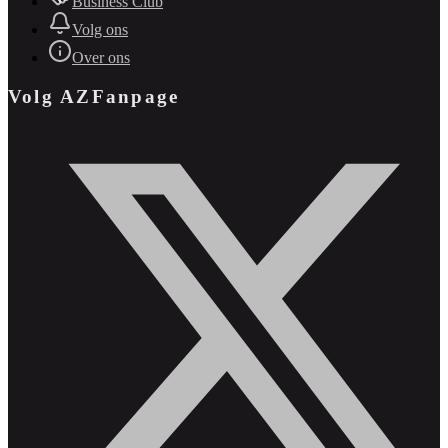
Business Club
Volg ons
Over ons
Volg AZFanpage