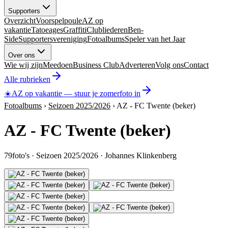
Supporters
Overzicht
Voorspelpoule
AZ op
vakantie
Tatoeages
Graffiti
Clubliederen
Ben-
Side
Supportersvereniging
Fotoalbums
Speler van het Jaar
Over ons
Wie wij zijn
Meedoen
Business Club
Adverteren
Volg ons
Contact
Alle rubrieken
☀️
AZ op vakantie
—
stuur je zomerfoto in
Fotoalbums
›
Seizoen 2025/2026
›
AZ - FC Twente (beker)
AZ - FC Twente (beker)
79
foto's
·
Seizoen 2025/2026
·
Johannes Klinkenberg