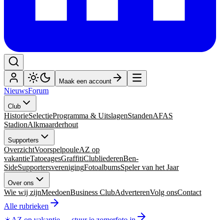
Maak een account
Nieuws
Forum
Club
Historie
Selectie
Programma & Uitslagen
Standen
AFAS
Stadion
Alkmaarderhout
Supporters
Overzicht
Voorspelpoule
AZ op
vakantie
Tatoeages
Graffiti
Clubliederen
Ben-
Side
Supportersvereniging
Fotoalbums
Speler van het Jaar
Over ons
Wie wij zijn
Meedoen
Business Club
Adverteren
Volg ons
Contact
Alle rubrieken
☀️
AZ op vakantie
—
stuur je zomerfoto in