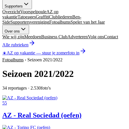
Supporters
Overzicht
Voorspelpoule
AZ op
vakantie
Tatoeages
Graffiti
Clubliederen
Ben-
Side
Supportersvereniging
Fotoalbums
Speler van het Jaar
Over ons
Wie wij zijn
Meedoen
Business Club
Adverteren
Volg ons
Contact
Alle rubrieken
☀️
AZ op vakantie
—
stuur je zomerfoto in
Fotoalbums
›
Seizoen 2021/2022
Seizoen 2021/2022
34
reportages ·
2.530
foto's
55
AZ - Real Sociedad (oefen)