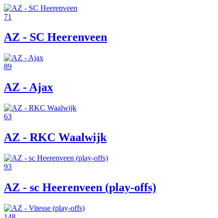
71
AZ - SC Heerenveen
89
AZ - Ajax
63
AZ - RKC Waalwijk
93
AZ - sc Heerenveen (play-offs)
148