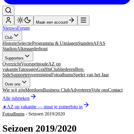
Maak een account
Nieuws
Forum
Club
Historie
Selectie
Programma & Uitslagen
Standen
AFAS
Stadion
Alkmaarderhout
Supporters
Overzicht
Voorspelpoule
AZ op
vakantie
Tatoeages
Graffiti
Clubliederen
Ben-
Side
Supportersvereniging
Fotoalbums
Speler van het Jaar
Over ons
Wie wij zijn
Meedoen
Business Club
Adverteren
Volg ons
Contact
Alle rubrieken
☀️
AZ op vakantie
—
stuur je zomerfoto in
Fotoalbums
›
Seizoen 2019/2020
Seizoen 2019/2020