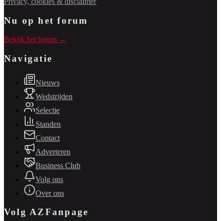
Privacy, cookies & disclaimer
Nu op het forum
Bekijk het forum →
Navigatie
Nieuws
Wedstrijden
Selectie
Standen
Contact
Adverteren
Business Club
Volg ons
Over ons
Volg AZFanpage