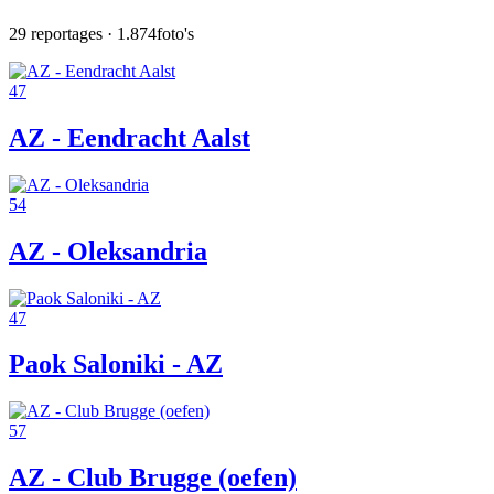
29
reportages ·
1.874
foto's
47
AZ - Eendracht Aalst
54
AZ - Oleksandria
47
Paok Saloniki - AZ
57
AZ - Club Brugge (oefen)