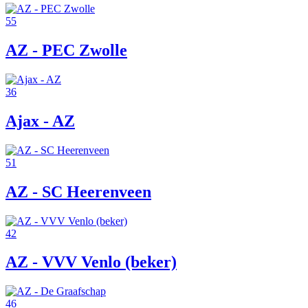
55
AZ - PEC Zwolle
36
Ajax - AZ
51
AZ - SC Heerenveen
42
AZ - VVV Venlo (beker)
46