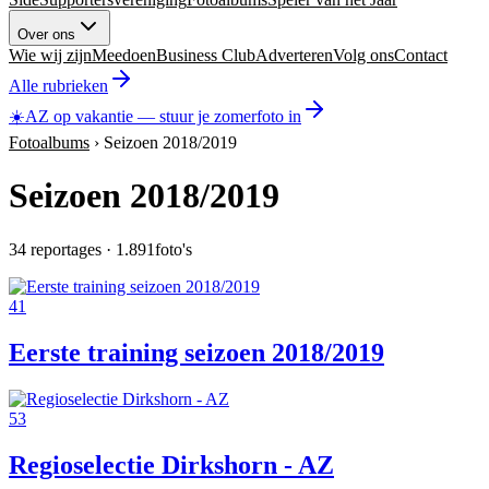
Over ons
Wie wij zijn
Meedoen
Business Club
Adverteren
Volg ons
Contact
Alle rubrieken
☀️
AZ op vakantie
—
stuur je zomerfoto in
Fotoalbums
›
Seizoen 2018/2019
Seizoen 2018/2019
34
reportages ·
1.891
foto's
41
Eerste training seizoen 2018/2019
53
Regioselectie Dirkshorn - AZ