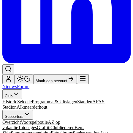
Maak een account
Nieuws
Forum
Club
Historie
Selectie
Programma & Uitslagen
Standen
AFAS
Stadion
Alkmaarderhout
Supporters
Overzicht
Voorspelpoule
AZ op
vakantie
Tatoeages
Graffiti
Clubliederen
Ben-
Side
Supportersvereniging
Fotoalbums
Speler van het Jaar