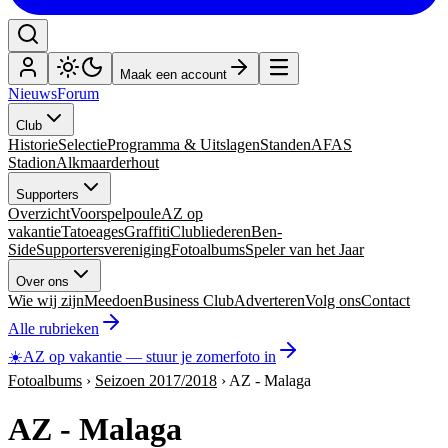
Maak een account
Nieuws
Forum
Club
Historie
Selectie
Programma & Uitslagen
Standen
AFAS
Stadion
Alkmaarderhout
Supporters
Overzicht
Voorspelpoule
AZ op
vakantie
Tatoeages
Graffiti
Clubliederen
Ben-
Side
Supportersvereniging
Fotoalbums
Speler van het Jaar
Over ons
Wie wij zijn
Meedoen
Business Club
Adverteren
Volg ons
Contact
Alle rubrieken
☀️
AZ op vakantie
—
stuur je zomerfoto in
Fotoalbums
›
Seizoen 2017/2018
›
AZ - Malaga
AZ - Malaga