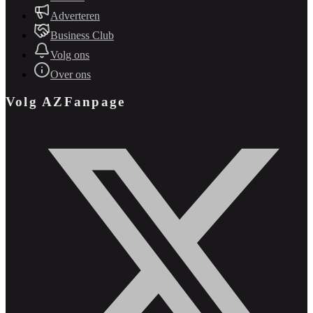
Adverteren
Business Club
Volg ons
Over ons
Volg AZFanpage