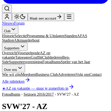
Maak een account
Nieuws
Forum
Club
Historie
Selectie
Programma & Uitslagen
Standen
AFAS
Stadion
Alkmaarderhout
Supporters
Overzicht
Voorspelpoule
AZ op
vakantie
Tatoeages
Graffiti
Clubliederen
Ben-
Side
Supportersvereniging
Fotoalbums
Speler van het Jaar
Over ons
Wie wij zijn
Meedoen
Business Club
Adverteren
Volg ons
Contact
Alle rubrieken
☀️
AZ op vakantie
—
stuur je zomerfoto in
Fotoalbums
›
Seizoen 2016/2017
›
SVW'27 - AZ
SVW'27 - AZ