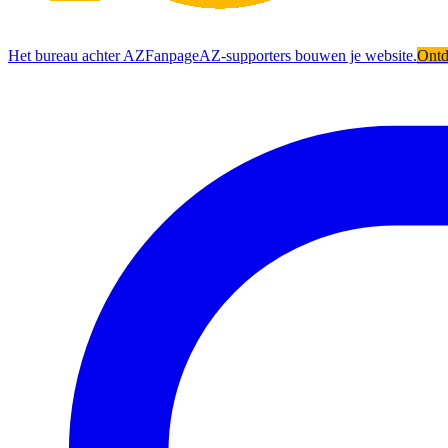
Het bureau achter AZFanpage
AZ-supporters bouwen je website.
Ont