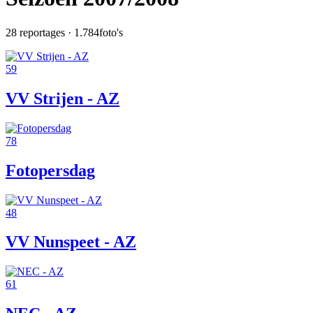
28
reportages ·
1.784
foto's
59
VV Strijen - AZ
78
Fotopersdag
48
VV Nunspeet - AZ
61