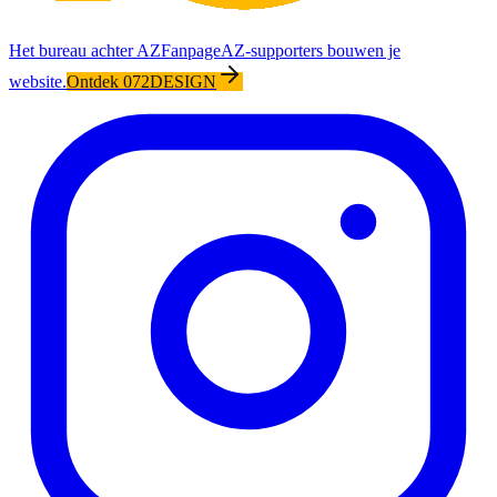
Het bureau achter AZFanpage
AZ-supporters bouwen je
website.
Ontdek 072DESIGN