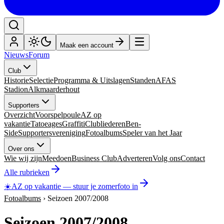
Maak een account
Nieuws
Forum
Club
Historie
Selectie
Programma & Uitslagen
Standen
AFAS
Stadion
Alkmaarderhout
Supporters
Overzicht
Voorspelpoule
AZ op
vakantie
Tatoeages
Graffiti
Clubliederen
Ben-
Side
Supportersvereniging
Fotoalbums
Speler van het Jaar
Over ons
Wie wij zijn
Meedoen
Business Club
Adverteren
Volg ons
Contact
Alle rubrieken
☀️
AZ op vakantie
—
stuur je zomerfoto in
Fotoalbums
›
Seizoen 2007/2008
Seizoen 2007/2008