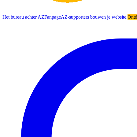
Het bureau achter AZFanpage
AZ-supporters bouwen je website.
Ont