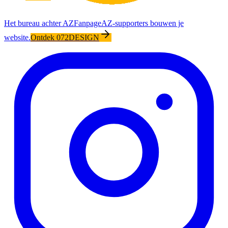
Het bureau achter AZFanpage
AZ-supporters bouwen je
website.
Ontdek 072DESIGN