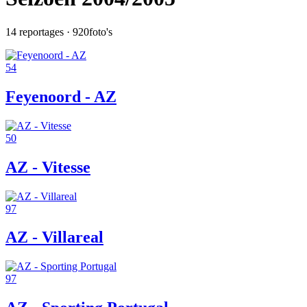
14
reportages ·
920
foto's
54
Feyenoord - AZ
50
AZ - Vitesse
97
AZ - Villareal
97