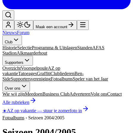
Maak een account
Nieuws
Forum
Club
Historie
Selectie
Programma & Uitslagen
Standen
AFAS
Stadion
Alkmaarderhout
Supporters
Overzicht
Voorspelpoule
AZ op
vakantie
Tatoeages
Graffiti
Clubliederen
Ben-
Side
Supportersvereniging
Fotoalbums
Speler van het Jaar
Over ons
Wie wij zijn
Meedoen
Business Club
Adverteren
Volg ons
Contact
Alle rubrieken
☀️
AZ op vakantie
—
stuur je zomerfoto in
Fotoalbums
›
Seizoen 2004/2005
Seizoen 2004/2005