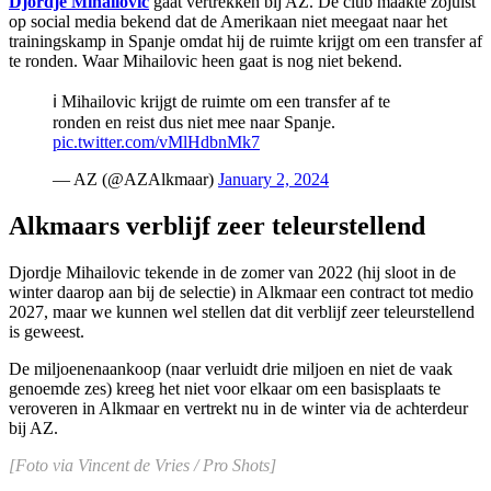
Djordje Mihailovic
gaat vertrekken bij AZ. De club maakte zojuist
op social media bekend dat de Amerikaan niet meegaat naar het
trainingskamp in Spanje omdat hij de ruimte krijgt om een transfer af
te ronden. Waar Mihailovic heen gaat is nog niet bekend.
ℹ️ Mihailovic krijgt de ruimte om een transfer af te
ronden en reist dus niet mee naar Spanje.
pic.twitter.com/vMlHdbnMk7
— AZ (@AZAlkmaar)
January 2, 2024
Alkmaars verblijf zeer teleurstellend
Djordje Mihailovic tekende in de zomer van 2022 (hij sloot in de
winter daarop aan bij de selectie) in Alkmaar een contract tot medio
2027, maar we kunnen wel stellen dat dit verblijf zeer teleurstellend
is geweest.
De miljoenenaankoop (naar verluidt drie miljoen en niet de vaak
genoemde zes) kreeg het niet voor elkaar om een basisplaats te
veroveren in Alkmaar en vertrekt nu in de winter via de achterdeur
bij AZ.
[Foto via Vincent de Vries / Pro Shots]