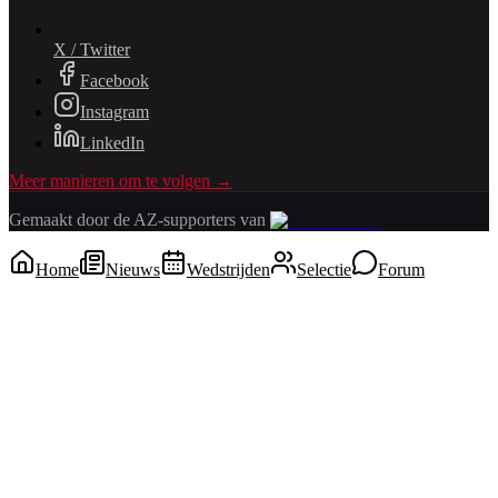
X / Twitter
Facebook
Instagram
LinkedIn
Meer manieren om te volgen →
Gemaakt door de AZ-supporters van
Home
Nieuws
Wedstrijden
Selectie
Forum