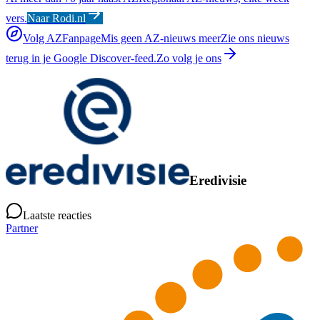
vers.
Naar Rodi.nl
Volg AZFanpage
Mis geen AZ-nieuws meer
Zie ons nieuws
terug in je Google Discover-feed.
Zo volg je ons
Eredivisie
Laatste reacties
Partner