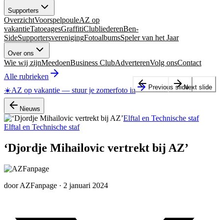
Supporters
Overzicht
Voorspelpoule
AZ op
vakantie
Tatoeages
Graffiti
Clubliederen
Ben-
Side
Supportersvereniging
Fotoalbums
Speler van het Jaar
Over ons
Wie wij zijn
Meedoen
Business Club
Adverteren
Volg ons
Contact
Alle rubrieken
Previous slide
Next slide
☀️
AZ op vakantie
—
stuur je zomerfoto in
Nieuws
Elftal en Technische staf
Elftal en Technische staf
‘Djordje Mihailovic vertrekt bij AZ’
door
AZFanpage
·
2 januari 2024