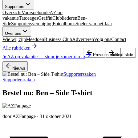
Supporters
Overzicht
Voorspelpoule
AZ op
vakantie
Tatoeages
Graffiti
Clubliederen
Ben-
Side
Supportersvereniging
Fotoalbums
Speler van het Jaar
Over ons
Wie wij zijn
Meedoen
Business Club
Adverteren
Volg ons
Contact
Alle rubrieken
Previous slide
Next slide
☀️
AZ op vakantie
—
stuur je zomerfoto in
Nieuws
Supporterszaken
Supporterszaken
Bestel nu: Ben – Side T-shirt
door
AZFanpage
·
31 oktober 2021