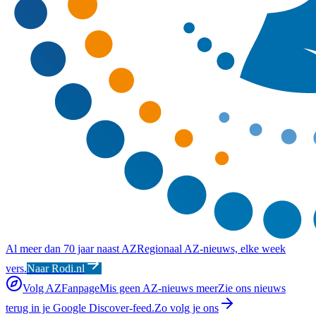
Al meer dan 70 jaar naast AZ
Regionaal AZ-nieuws, elke week
vers.
Naar Rodi.nl
Volg AZFanpage
Mis geen AZ-nieuws meer
Zie ons nieuws
terug in je Google Discover-feed.
Zo volg je ons