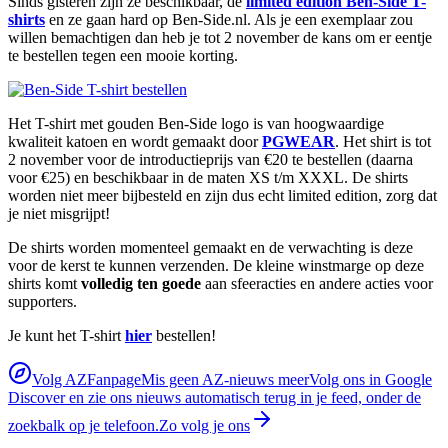
Sinds gisteren zijn ze beschikbaar, de
limited edition Ben-Side T-
shirts
en ze gaan hard op Ben-Side.nl. Als je een exemplaar zou
willen bemachtigen dan heb je tot 2 november de kans om er eentje
te bestellen tegen een mooie korting.
Het T-shirt met gouden Ben-Side logo is van hoogwaardige
kwaliteit katoen en wordt gemaakt door
PGWEAR
. Het shirt is tot
2 november voor de introductieprijs van €20 te bestellen (daarna
voor €25) en beschikbaar in de maten XS t/m XXXL. De shirts
worden niet meer bijbesteld en zijn dus echt limited edition, zorg dat
je niet misgrijpt!
De shirts worden momenteel gemaakt en de verwachting is deze
voor de kerst te kunnen verzenden. De kleine winstmarge op deze
shirts komt
volledig ten goede
aan sfeeracties en andere acties voor
supporters.
Je kunt het T-shirt
hier
bestellen!
Volg AZFanpage
Mis geen AZ-nieuws meer
Volg ons in Google
Discover en zie ons nieuws automatisch terug in je feed, onder de
zoekbalk op je telefoon.
Zo volg je ons