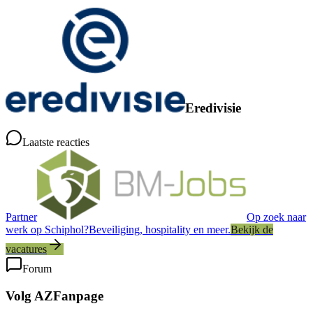
Eredivisie
Laatste reacties
Partner
Op zoek naar
werk op Schiphol?
Beveiliging, hospitality en meer.
Bekijk de
vacatures
Forum
Volg AZFanpage