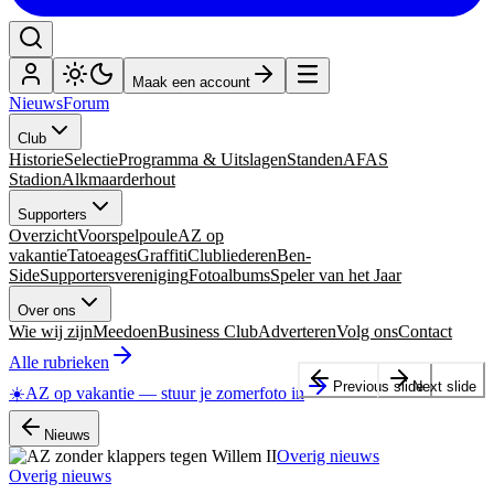
Maak een account
Nieuws
Forum
Club
Historie
Selectie
Programma & Uitslagen
Standen
AFAS
Stadion
Alkmaarderhout
Supporters
Overzicht
Voorspelpoule
AZ op
vakantie
Tatoeages
Graffiti
Clubliederen
Ben-
Side
Supportersvereniging
Fotoalbums
Speler van het Jaar
Over ons
Wie wij zijn
Meedoen
Business Club
Adverteren
Volg ons
Contact
Alle rubrieken
Previous slide
Next slide
☀️
AZ op vakantie
—
stuur je zomerfoto in
Nieuws
Overig nieuws
Overig nieuws