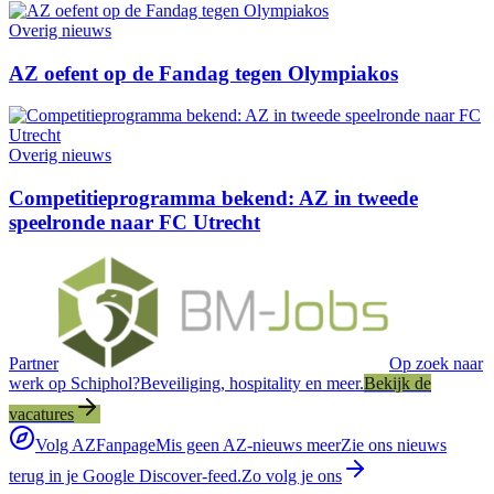
Overig nieuws
AZ oefent op de Fandag tegen Olympiakos
Overig nieuws
Competitieprogramma bekend: AZ in tweede
speelronde naar FC Utrecht
Partner
Op zoek naar
werk op Schiphol?
Beveiliging, hospitality en meer.
Bekijk de
vacatures
Volg AZFanpage
Mis geen AZ-nieuws meer
Zie ons nieuws
terug in je Google Discover-feed.
Zo volg je ons