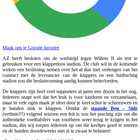
Maak ons je Google-favoriet
AZ heeft besloten om de wedstrijd tegen Willem II als test te
gebruiken voor een klapperloos stadion. De club wil in de komende
weken een beslissing nemen over het al dan niet verlengen van het
contract met de leverancier van de klappers en een luidruchtig
stadion zou die besluitvorming aardig kunnen beïnvloeden.
De klappers zijn heel veel supporters al jaren een doorn in het oog.
Iedereen snapt wel dat het leuk is voor kinderen en verzamelaars,
maar in vele ogen maak je sfeer door je keel schor te schreeuwen en
je handen stuk te klappen. Omdat de
staande Ben – Side
(verhuis!!!) volgend seizoen een feit is zou het prachtig zijn om die
authentieke voetbalsfeer van voorheen weer terug te krijgen in het
stadion, dus wij roepen iedereen op om die keeltjes goed te smeren
en de handen doordeweeks niet al te zwaar te belasten!