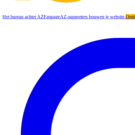
Het bureau achter AZFanpage
AZ-supporters bouwen je website.
Ont