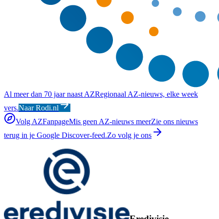
Al meer dan 70 jaar naast AZ
Regionaal AZ-nieuws, elke week
vers.
Naar Rodi.nl
Volg AZFanpage
Mis geen AZ-nieuws meer
Zie ons nieuws
terug in je Google Discover-feed.
Zo volg je ons
Eredivisie