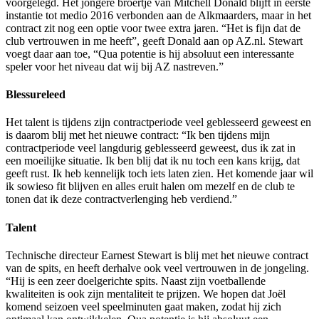
voorgelegd. Het jongere broertje van Mitchell Donald blijft in eerste
instantie tot medio 2016 verbonden aan de Alkmaarders, maar in het
contract zit nog een optie voor twee extra jaren. “Het is fijn dat de
club vertrouwen in me heeft”, geeft Donald aan op AZ.nl. Stewart
voegt daar aan toe, “Qua potentie is hij absoluut een interessante
speler voor het niveau dat wij bij AZ nastreven.”
Blessureleed
Het talent is tijdens zijn contractperiode veel geblesseerd geweest en
is daarom blij met het nieuwe contract: “Ik ben tijdens mijn
contractperiode veel langdurig geblesseerd geweest, dus ik zat in
een moeilijke situatie. Ik ben blij dat ik nu toch een kans krijg, dat
geeft rust. Ik heb kennelijk toch iets laten zien. Het komende jaar wil
ik sowieso fit blijven en alles eruit halen om mezelf en de club te
tonen dat ik deze contractverlenging heb verdiend.”
Talent
Technische directeur Earnest Stewart is blij met het nieuwe contract
van de spits, en heeft derhalve ook veel vertrouwen in de jongeling.
“Hij is een zeer doelgerichte spits. Naast zijn voetballende
kwaliteiten is ook zijn mentaliteit te prijzen. We hopen dat Joël
komend seizoen veel speelminuten gaat maken, zodat hij zich