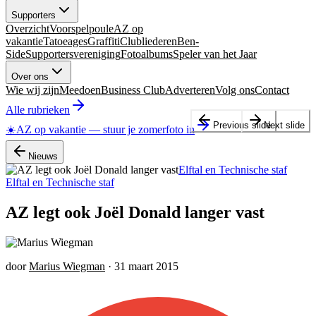
Supporters
Overzicht
Voorspelpoule
AZ op
vakantie
Tatoeages
Graffiti
Clubliederen
Ben-
Side
Supportersvereniging
Fotoalbums
Speler van het Jaar
Over ons
Wie wij zijn
Meedoen
Business Club
Adverteren
Volg ons
Contact
Alle rubrieken
Previous slide
Next slide
☀️
AZ op vakantie
—
stuur je zomerfoto in
Nieuws
Elftal en Technische staf
Elftal en Technische staf
AZ legt ook Joël Donald langer vast
door
Marius Wiegman
·
31 maart 2015