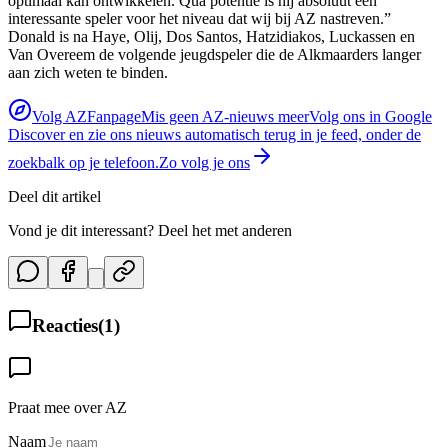
optimaal kan ontwikkelen. Qua potentie is hij absoluut een
interessante speler voor het niveau dat wij bij AZ nastreven.”
Donald is na Haye, Olij, Dos Santos, Hatzidiakos, Luckassen en
Van Overeem de volgende jeugdspeler die de Alkmaarders langer
aan zich weten te binden.
Volg AZFanpage
Mis geen AZ-nieuws meer
Volg ons in Google
Discover en zie ons nieuws automatisch terug in je feed, onder de
zoekbalk op je telefoon.
Zo volg je ons
Deel dit artikel
Vond je dit interessant? Deel het met anderen
Reacties
(
1
)
Praat mee over AZ
Naam