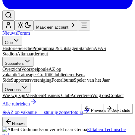
Maak een account
Nieuws
Forum
Club
Historie
Selectie
Programma & Uitslagen
Standen
AFAS
Stadion
Alkmaarderhout
Supporters
Overzicht
Voorspelpoule
AZ op
vakantie
Tatoeages
Graffiti
Clubliederen
Ben-
Side
Supportersvereniging
Fotoalbums
Speler van het Jaar
Over ons
Wie wij zijn
Meedoen
Business Club
Adverteren
Volg ons
Contact
Alle rubrieken
Previous slide
Next slide
☀️
AZ op vakantie
—
stuur je zomerfoto in
Nieuws
Elftal en Technische
staf