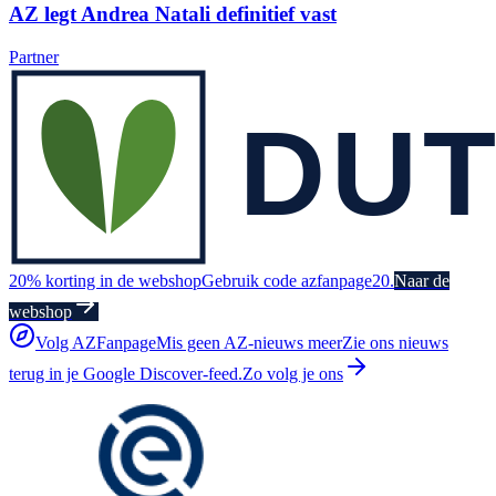
AZ legt Andrea Natali definitief vast
Partner
20% korting in de webshop
Gebruik code azfanpage20.
Naar de
webshop
Volg AZFanpage
Mis geen AZ-nieuws meer
Zie ons nieuws
terug in je Google Discover-feed.
Zo volg je ons