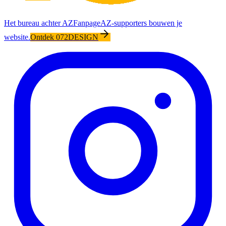
Het bureau achter AZFanpage
AZ-supporters bouwen je
website.
Ontdek 072DESIGN