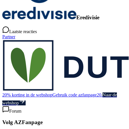
Eredivisie
Laatste reacties
Partner
20% korting in de webshop
Gebruik code azfanpage20.
Naar de
webshop
Forum
Volg AZFanpage