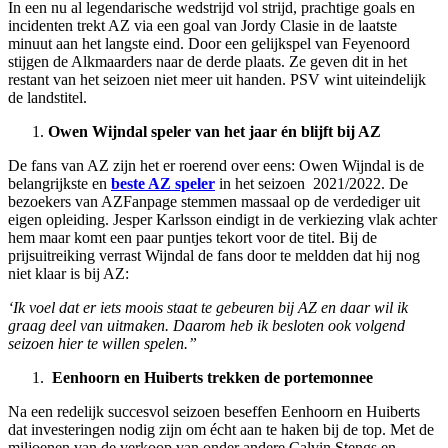
In een nu al legendarische wedstrijd vol strijd, prachtige goals en
incidenten trekt AZ via een goal van Jordy Clasie in de laatste
minuut aan het langste eind. Door een gelijkspel van Feyenoord
stijgen de Alkmaarders naar de derde plaats. Ze geven dit in het
restant van het seizoen niet meer uit handen. PSV wint uiteindelijk
de landstitel.
Owen Wijndal speler van het jaar én blijft bij AZ
De fans van AZ zijn het er roerend over eens: Owen Wijndal is de
belangrijkste en
beste AZ speler
in het seizoen 2021/2022. De
bezoekers van AZFanpage stemmen massaal op de verdediger uit
eigen opleiding. Jesper Karlsson eindigt in de verkiezing vlak achter
hem maar komt een paar puntjes tekort voor de titel. Bij de
prijsuitreiking verrast Wijndal de fans door te meldden dat hij nog
niet klaar is bij AZ:
‘Ik voel dat er iets moois staat te gebeuren bij AZ en daar wil ik
graag deel van uitmaken. Daarom heb ik besloten ook volgend
seizoen hier te willen spelen.”
Eenhoorn en Huiberts trekken de portemonnee
Na een redelijk succesvol seizoen beseffen Eenhoorn en Huiberts
dat investeringen nodig zijn om écht aan te haken bij de top. Met de
miljoenen van de verkoop van onder andere Calvin Stengs en