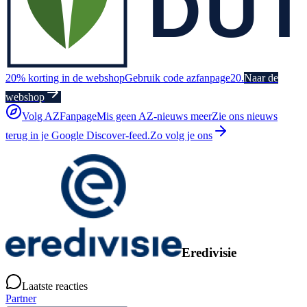
20% korting in de webshop
Gebruik code azfanpage20.
Naar de
webshop
Volg AZFanpage
Mis geen AZ-nieuws meer
Zie ons nieuws
terug in je Google Discover-feed.
Zo volg je ons
Eredivisie
Laatste reacties
Partner