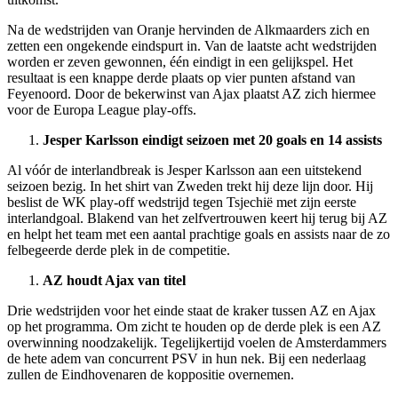
Na de wedstrijden van Oranje hervinden de Alkmaarders zich en
zetten een ongekende eindspurt in. Van de laatste acht wedstrijden
worden er zeven gewonnen, één eindigt in een gelijkspel. Het
resultaat is een knappe derde plaats op vier punten afstand van
Feyenoord. Door de bekerwinst van Ajax plaatst AZ zich hiermee
voor de Europa League play-offs.
Jesper Karlsson eindigt seizoen met 20 goals en 14 assists
Al vóór de interlandbreak is Jesper Karlsson aan een uitstekend
seizoen bezig. In het shirt van Zweden trekt hij deze lijn door. Hij
beslist de WK play-off wedstrijd tegen Tsjechië met zijn eerste
interlandgoal. Blakend van het zelfvertrouwen keert hij terug bij AZ
en helpt het team met een aantal prachtige goals en assists naar de zo
felbegeerde derde plek in de competitie.
AZ houdt Ajax van titel
Drie wedstrijden voor het einde staat de kraker tussen AZ en Ajax
op het programma. Om zicht te houden op de derde plek is een AZ
overwinning noodzakelijk. Tegelijkertijd voelen de Amsterdammers
de hete adem van concurrent PSV in hun nek. Bij een nederlaag
zullen de Eindhovenaren de koppositie overnemen.