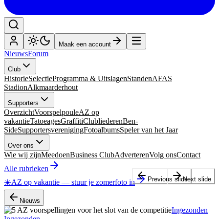
Maak een account
Nieuws
Forum
Club
Historie
Selectie
Programma & Uitslagen
Standen
AFAS
Stadion
Alkmaarderhout
Supporters
Overzicht
Voorspelpoule
AZ op
vakantie
Tatoeages
Graffiti
Clubliederen
Ben-
Side
Supportersvereniging
Fotoalbums
Speler van het Jaar
Over ons
Wie wij zijn
Meedoen
Business Club
Adverteren
Volg ons
Contact
Alle rubrieken
Previous slide
Next slide
☀️
AZ op vakantie
—
stuur je zomerfoto in
Nieuws
Ingezonden
Ingezonden