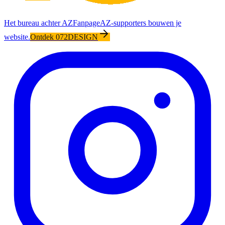
Het bureau achter AZFanpage
AZ-supporters bouwen je
website.
Ontdek 072DESIGN