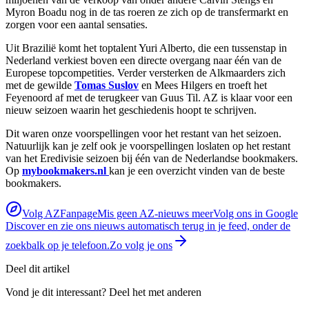
Myron Boadu nog in de tas roeren ze zich op de transfermarkt en
zorgen voor een aantal sensaties.
Uit Brazilië komt het toptalent Yuri Alberto, die een tussenstap in
Nederland verkiest boven een directe overgang naar één van de
Europese topcompetities. Verder versterken de Alkmaarders zich
met de gewilde
Tomas Suslov
en Mees Hilgers en troeft het
Feyenoord af met de terugkeer van Guus Til. AZ is klaar voor een
nieuw seizoen waarin het geschiedenis hoopt te schrijven.
Dit waren onze voorspellingen voor het restant van het seizoen.
Natuurlijk kan je zelf ook je voorspellingen loslaten op het restant
van het Eredivisie seizoen bij één van de Nederlandse bookmakers.
Op
mybookmakers.nl
kan je een overzicht vinden van de beste
bookmakers.
Volg AZFanpage
Mis geen AZ-nieuws meer
Volg ons in Google
Discover en zie ons nieuws automatisch terug in je feed, onder de
zoekbalk op je telefoon.
Zo volg je ons
Deel dit artikel
Vond je dit interessant? Deel het met anderen