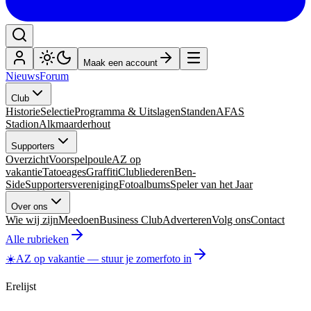
Maak een account
Nieuws
Forum
Club
Historie
Selectie
Programma & Uitslagen
Standen
AFAS
Stadion
Alkmaarderhout
Supporters
Overzicht
Voorspelpoule
AZ op
vakantie
Tatoeages
Graffiti
Clubliederen
Ben-
Side
Supportersvereniging
Fotoalbums
Speler van het Jaar
Over ons
Wie wij zijn
Meedoen
Business Club
Adverteren
Volg ons
Contact
Alle rubrieken
☀️
AZ op vakantie
—
stuur je zomerfoto in
Erelijst