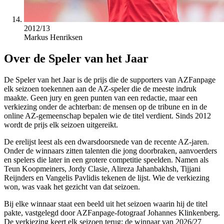
2012/13
Markus Henriksen
Over de Speler van het Jaar
De Speler van het Jaar is de prijs die de supporters van AZFanpage
elk seizoen toekennen aan de AZ-speler die de meeste indruk
maakte. Geen jury en geen punten van een redactie, maar een
verkiezing onder de achterban: de mensen op de tribune en in de
online AZ-gemeenschap bepalen wie de titel verdient. Sinds 2012
wordt de prijs elk seizoen uitgereikt.
De erelijst leest als een dwarsdoorsnede van de recente AZ-jaren.
Onder de winnaars zitten talenten die jong doorbraken, aanvoerders
en spelers die later in een grotere competitie speelden. Namen als
Teun Koopmeiners, Jordy Clasie, Alireza Jahanbakhsh, Tijjani
Reijnders en Vangelis Pavlidis tekenen de lijst. Wie de verkiezing
won, was vaak het gezicht van dat seizoen.
Bij elke winnaar staat een beeld uit het seizoen waarin hij de titel
pakte, vastgelegd door AZFanpage-fotograaf Johannes Klinkenberg.
De verkiezing keert elk seizoen terug; de winnaar van 2026/27