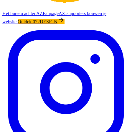
Het bureau achter AZFanpage
AZ-supporters bouwen je
website.
Ontdek 072DESIGN