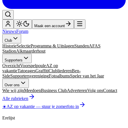
Maak een account
Nieuws
Forum
Club
Historie
Selectie
Programma & Uitslagen
Standen
AFAS
Stadion
Alkmaarderhout
Supporters
Overzicht
Voorspelpoule
AZ op
vakantie
Tatoeages
Graffiti
Clubliederen
Ben-
Side
Supportersvereniging
Fotoalbums
Speler van het Jaar
Over ons
Wie wij zijn
Meedoen
Business Club
Adverteren
Volg ons
Contact
Alle rubrieken
☀️
AZ op vakantie
—
stuur je zomerfoto in
Erelijst