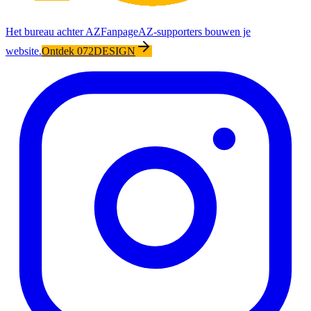
Het bureau achter AZFanpage
AZ-supporters bouwen je
website.
Ontdek 072DESIGN