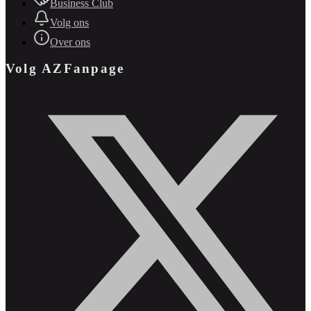
Business Club
Volg ons
Over ons
Volg AZFanpage