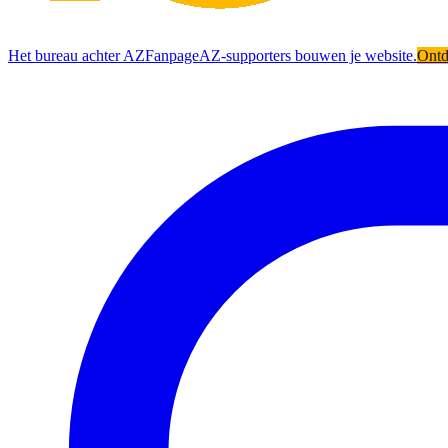
Het bureau achter AZFanpage
AZ-supporters bouwen je website.
Ont