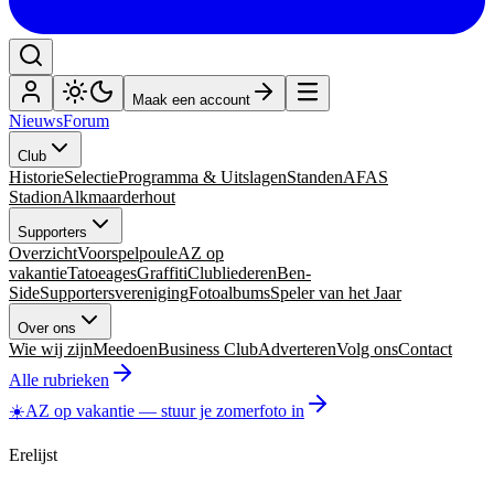
Maak een account
Nieuws
Forum
Club
Historie
Selectie
Programma & Uitslagen
Standen
AFAS
Stadion
Alkmaarderhout
Supporters
Overzicht
Voorspelpoule
AZ op
vakantie
Tatoeages
Graffiti
Clubliederen
Ben-
Side
Supportersvereniging
Fotoalbums
Speler van het Jaar
Over ons
Wie wij zijn
Meedoen
Business Club
Adverteren
Volg ons
Contact
Alle rubrieken
☀️
AZ op vakantie
—
stuur je zomerfoto in
Erelijst