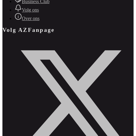
Business Club
Volg ons
Over ons
Volg AZFanpage