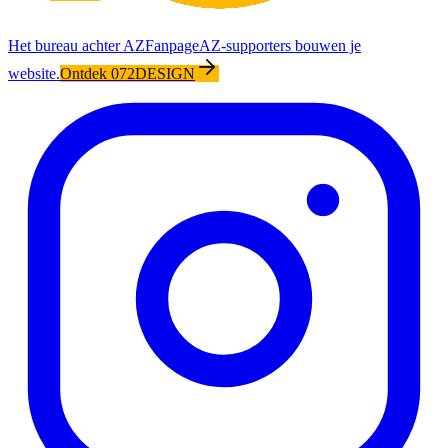
Het bureau achter AZFanpage
AZ-supporters bouwen je
website.
Ontdek 072DESIGN