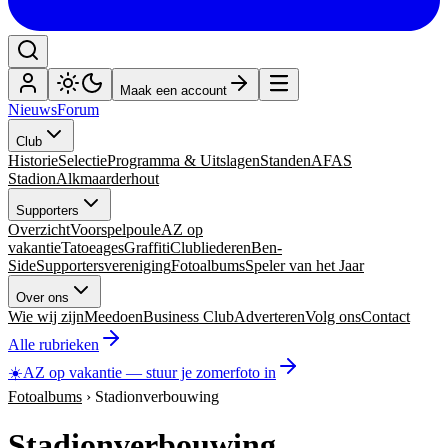
Maak een account
Nieuws
Forum
Club
Historie
Selectie
Programma & Uitslagen
Standen
AFAS
Stadion
Alkmaarderhout
Supporters
Overzicht
Voorspelpoule
AZ op
vakantie
Tatoeages
Graffiti
Clubliederen
Ben-
Side
Supportersvereniging
Fotoalbums
Speler van het Jaar
Over ons
Wie wij zijn
Meedoen
Business Club
Adverteren
Volg ons
Contact
Alle rubrieken
☀️
AZ op vakantie
—
stuur je zomerfoto in
Fotoalbums
›
Stadionverbouwing
Stadionverbouwing