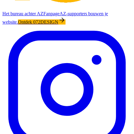
Het bureau achter AZFanpage
AZ-supporters bouwen je
website.
Ontdek 072DESIGN