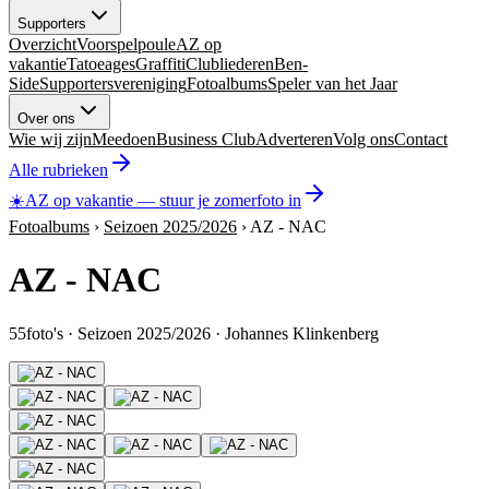
Supporters
Overzicht
Voorspelpoule
AZ op
vakantie
Tatoeages
Graffiti
Clubliederen
Ben-
Side
Supportersvereniging
Fotoalbums
Speler van het Jaar
Over ons
Wie wij zijn
Meedoen
Business Club
Adverteren
Volg ons
Contact
Alle rubrieken
☀️
AZ op vakantie
—
stuur je zomerfoto in
Fotoalbums
›
Seizoen 2025/2026
›
AZ - NAC
AZ - NAC
55
foto's
·
Seizoen 2025/2026
·
Johannes Klinkenberg