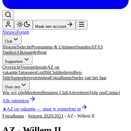
Maak een account
Nieuws
Forum
Club
Historie
Selectie
Programma & Uitslagen
Standen
AFAS
Stadion
Alkmaarderhout
Supporters
Overzicht
Voorspelpoule
AZ op
vakantie
Tatoeages
Graffiti
Clubliederen
Ben-
Side
Supportersvereniging
Fotoalbums
Speler van het Jaar
Over ons
Wie wij zijn
Meedoen
Business Club
Adverteren
Volg ons
Contact
Alle rubrieken
☀️
AZ op vakantie
—
stuur je zomerfoto in
Fotoalbums
›
Seizoen 2020/2021
›
AZ - Willem II
AZ - Willem II