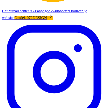
Het bureau achter AZFanpage
AZ-supporters bouwen je
website.
Ontdek 072DESIGN