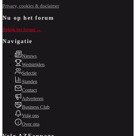
Privacy, cookies & disclaimer
Nu op het forum
Bekijk het forum →
Navigatie
Nieuws
Wedstrijden
Selectie
Standen
Contact
Adverteren
Business Club
Volg ons
Over ons
Volg AZFanpage