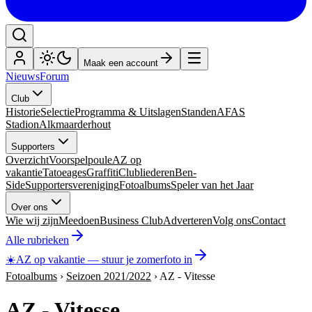
Maak een account
Nieuws
Forum
Club
Historie
Selectie
Programma & Uitslagen
Standen
AFAS
Stadion
Alkmaarderhout
Supporters
Overzicht
Voorspelpoule
AZ op
vakantie
Tatoeages
Graffiti
Clubliederen
Ben-
Side
Supportersvereniging
Fotoalbums
Speler van het Jaar
Over ons
Wie wij zijn
Meedoen
Business Club
Adverteren
Volg ons
Contact
Alle rubrieken
☀️
AZ op vakantie
—
stuur je zomerfoto in
Fotoalbums
›
Seizoen 2021/2022
›
AZ - Vitesse
AZ - Vitesse