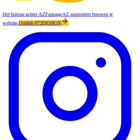
Het bureau achter AZFanpage
AZ-supporters bouwen je
website.
Ontdek 072DESIGN