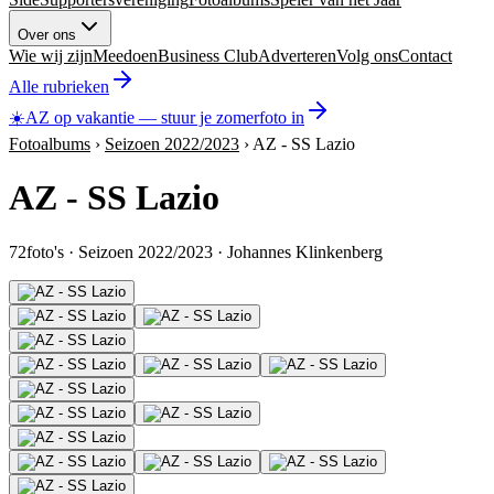
Over ons
Wie wij zijn
Meedoen
Business Club
Adverteren
Volg ons
Contact
Alle rubrieken
☀️
AZ op vakantie
—
stuur je zomerfoto in
Fotoalbums
›
Seizoen 2022/2023
›
AZ - SS Lazio
AZ - SS Lazio
72
foto's
·
Seizoen 2022/2023
·
Johannes Klinkenberg