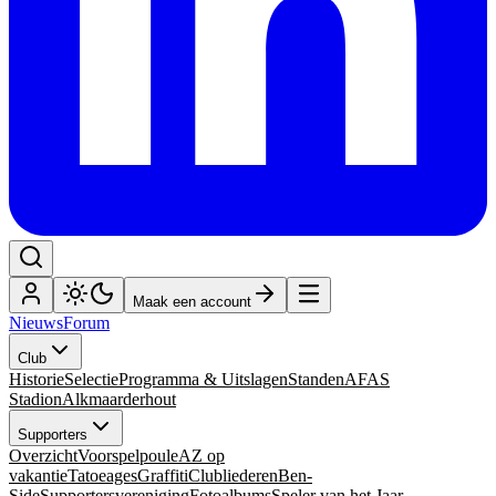
Maak een account
Nieuws
Forum
Club
Historie
Selectie
Programma & Uitslagen
Standen
AFAS
Stadion
Alkmaarderhout
Supporters
Overzicht
Voorspelpoule
AZ op
vakantie
Tatoeages
Graffiti
Clubliederen
Ben-
Side
Supportersvereniging
Fotoalbums
Speler van het Jaar