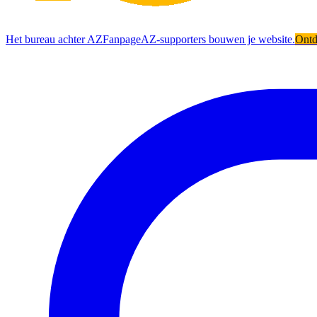
Het bureau achter AZFanpage
AZ-supporters bouwen je website.
Ont