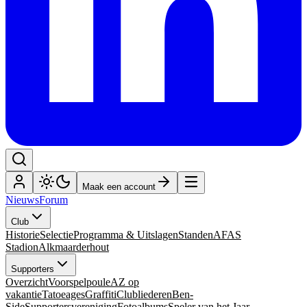
Maak een account
Nieuws
Forum
Club
Historie
Selectie
Programma & Uitslagen
Standen
AFAS
Stadion
Alkmaarderhout
Supporters
Overzicht
Voorspelpoule
AZ op
vakantie
Tatoeages
Graffiti
Clubliederen
Ben-
Side
Supportersvereniging
Fotoalbums
Speler van het Jaar