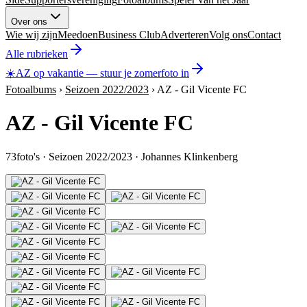
Over ons
Wie wij zijn
Meedoen
Business Club
Adverteren
Volg ons
Contact
Alle rubrieken
☀️
AZ op vakantie
—
stuur je zomerfoto in
Fotoalbums
›
Seizoen 2022/2023
›
AZ - Gil Vicente FC
AZ - Gil Vicente FC
73
foto's
·
Seizoen 2022/2023
·
Johannes Klinkenberg