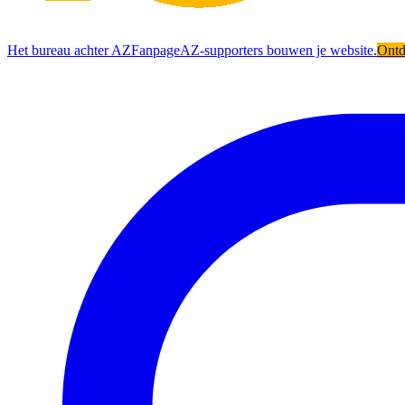
Het bureau achter AZFanpage
AZ-supporters bouwen je website.
Ont