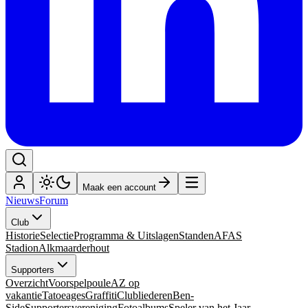
Maak een account
Nieuws
Forum
Club
Historie
Selectie
Programma & Uitslagen
Standen
AFAS
Stadion
Alkmaarderhout
Supporters
Overzicht
Voorspelpoule
AZ op
vakantie
Tatoeages
Graffiti
Clubliederen
Ben-
Side
Supportersvereniging
Fotoalbums
Speler van het Jaar