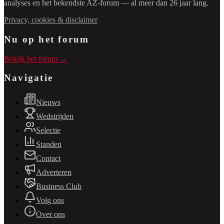
analyses en het bekendste AZ-forum — al meer dan 26 jaar lang.
Privacy, cookies & disclaimer
Nu op het forum
Bekijk het forum →
Navigatie
Nieuws
Wedstrijden
Selectie
Standen
Contact
Adverteren
Business Club
Volg ons
Over ons