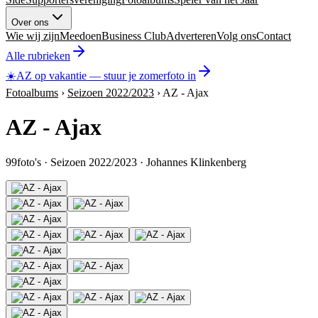
Over ons
Wie wij zijn
Meedoen
Business Club
Adverteren
Volg ons
Contact
Alle rubrieken
☀️
AZ op vakantie
—
stuur je zomerfoto in
Fotoalbums
›
Seizoen 2022/2023
›
AZ - Ajax
AZ - Ajax
99
foto's
·
Seizoen 2022/2023
·
Johannes Klinkenberg