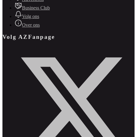
Business Club
Volg ons
Over ons
Volg AZFanpage