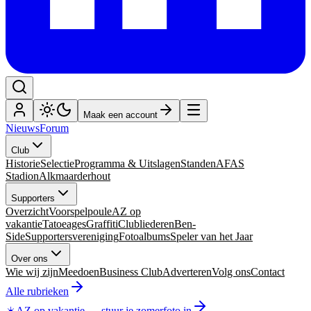
Maak een account
Nieuws
Forum
Club
Historie
Selectie
Programma & Uitslagen
Standen
AFAS
Stadion
Alkmaarderhout
Supporters
Overzicht
Voorspelpoule
AZ op
vakantie
Tatoeages
Graffiti
Clubliederen
Ben-
Side
Supportersvereniging
Fotoalbums
Speler van het Jaar
Over ons
Wie wij zijn
Meedoen
Business Club
Adverteren
Volg ons
Contact
Alle rubrieken
☀️
AZ op vakantie
—
stuur je zomerfoto in