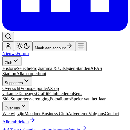
Maak een account
Nieuws
Forum
Club
Historie
Selectie
Programma & Uitslagen
Standen
AFAS
Stadion
Alkmaarderhout
Supporters
Overzicht
Voorspelpoule
AZ op
vakantie
Tatoeages
Graffiti
Clubliederen
Ben-
Side
Supportersvereniging
Fotoalbums
Speler van het Jaar
Over ons
Wie wij zijn
Meedoen
Business Club
Adverteren
Volg ons
Contact
Alle rubrieken
☀️
AZ op vakantie
—
stuur je zomerfoto in