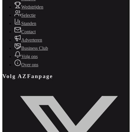
Wedstrijden
Selectie
Standen
Contact
Adverteren
Business Club
Volg ons
Over ons
Volg AZFanpage